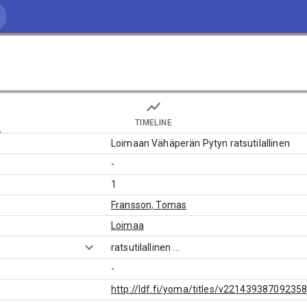
TIMELINE
Loimaan Vähäperän Pytyn ratsutilallinen
-
1
Fransson, Tomas
Loimaa
ratsutilallinen
...
-
http://ldf.fi/yoma/titles/v22143938709235