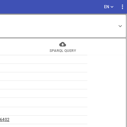
EN
SPARQL QUERY
86402