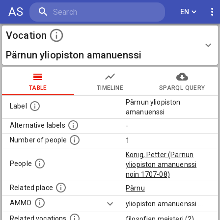
AS
EN
Vocation
Pärnun yliopiston amanuenssi
TABLE
TIMELINE
SPARQL QUERY
Pärnun yliopiston
Label
amanuenssi
Alternative labels
-
Number of people
1
König, Petter (Pärnun
People
yliopiston amanuenssi
noin 1707-08)
Related place
Pärnu
AMMO
yliopiston amanuenssi
...
Related vocations
filosofian maisteri (2)