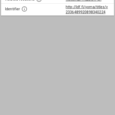
http://ldf.fi/yoma/titles/v
Identifier
2336489920898340224