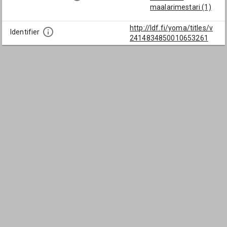
maalarimestari (1)
http://ldf.fi/yoma/titles/v
Identifier
2414834850010653261