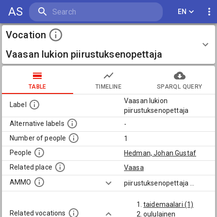
AS
EN
Vocation
Vaasan lukion piirustuksenopettaja
TABLE
TIMELINE
SPARQL QUERY
Vaasan lukion
Label
piirustuksenopettaja
Alternative labels
-
Number of people
1
People
Hedman, Johan Gustaf
Related place
Vaasa
AMMO
piirustuksenopettaja
...
taidemaalari (1)
Related vocations
oululainen