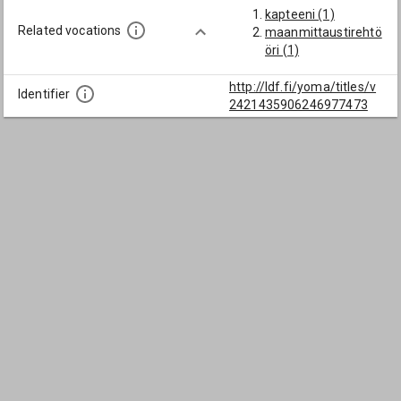
kapteeni (1)
Related vocations
maanmittaustirehtö
öri (1)
http://ldf.fi/yoma/titles/v
Identifier
2421435906246977473