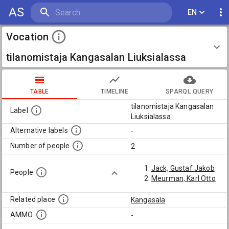
AS
EN
Vocation
tilanomistaja Kangasalan Liuksialassa
TABLE
TIMELINE
SPARQL QUERY
tilanomistaja Kangasalan
Label
Liuksialassa
Alternative labels
-
Number of people
2
Jack, Gustaf Jakob
People
Meurman, Karl Otto
Related place
Kangasala
AMMO
-