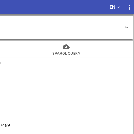
EN
SPARQL QUERY
i
17489