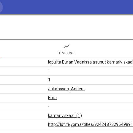
TIMELINE
lopulta Euran Vaanissa asunut kamariviskaal
-
1
Jakobsson, Anders
Eura
-
kamariviskaali (1)
http://ldf.fi/yoma/titles/v24248732954989