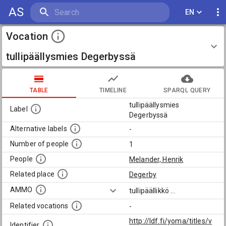
AS
EN
Vocation
tullipäällysmies Degerbyssä
TABLE
TIMELINE
SPARQL QUERY
tullipäällysmies
Label
Degerbyssä
Alternative labels
-
Number of people
1
People
Melander, Henrik
Related place
Degerby
AMMO
tullipäällikkö
...
Related vocations
-
http://ldf.fi/yoma/titles/v
Identifier