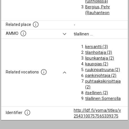
rusthollissa)
Bergius, Pehr
(Rauhanteon
jälkeen tilallinen
Vesilahden
Related place
-
Valkkisen kylässä,
AMMO
tilallinen
...
tilanhoitaja
Lempäälän
kersantti (3)
Lastusten
tilanhoitaja (3)
kartanossa 1823-32
lipunkantaja (2)
ja lopulta itsellinen
kauppias (2)
Vesilahdella)
ruukinpatruuna (2)
Candolin, Efraim
Related vocations
pankinjohtaja (2)
(Tilallinen Someron
puhtaaksikirjoittaja
Harjun tilalla)
(2)
Forshäll, Matias
itsellinen (2)
(Vuodesta 1802
tilallinen Somerolla
tilallinen
(2)
Uudenkaarlepyyn
oululainen tilallinen
http://ldf.fi/yoma/titles/v
pitäjässä)
Identifier
(1)
2543100757565339375
Garvolius, Erik
Turun hovioikeuden
(Tilallinen Oulun
auskultantti (1)
pitäjän Laitasaaren