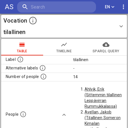
AS
EN
Vocation
tilallinen
TABLE
TIMELINE
SPARQL QUERY
Label
tilallinen
Alternative labels
-
Number of people
14
Ahlvik, Erik
(Sittemmin tilallinen
Leppävirran
Rummukkalassa)
Avellan, Jakob
People
(Tilallinen Someron
Kimalan