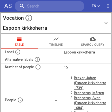
AS
EN
Vocation
Espoon kirkkoherra
TABLE
TIMELINE
SPARQL QUERY
Label
Espoon kirkkoherra
Alternative labels
-
Number of people
15
Braxer, Johan
(Espoon kirkkoherra
1739)
Brennerus, Mårten
Brennerus, Sven
People
(Espoon kirkkoherra
1684)