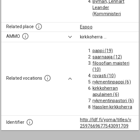
Byman, Lennart
Leander
(Komministeri
Helsingissä 1907-
32, Espoon
Related place
Espoo
kirkkoherra 1932-
AMMO
kirkkoherra
...
47.)
Cajander, Elias
pappi (19)
(Espoon kirkkoherra
saarnaaja (12)
1744)
filosofian maisteri
Collin, Abraham
(10)
(Espoon kirkkoherra
rovasti (10)
1720)
Related vocations
rykmentinpappi (6)
Crusell, Nils (Espoon
kirkkoherran
kirkkoherra
apulainen (6)
1775(4?))
rykmentinpastori (6)
Erenius, Karl
Hasslen kirkkoherra
(Espoon kirkkoherra
(4)
1872)
lääninrovasti (4)
http://ldf.fi/yoma/titles/v
Fleege, Axel August
Identifier
pataljoonansaarnaa
2597669677543091709
Abraham (Espoon
ja (4)
kirkkoherra 1897-)
eksegetiikan
Fontell, Karl Oskar