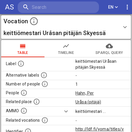
AS
EN
Vocation
keittiömestari Uråsan pitäjän Skyessä
TABLE
TIMELINE
SPARQL QUERY
keittiömestari Uråsan
Label
pitäjän Skyessä
Alternative labels
-
Number of people
1
People
Hahn, Per
Related place
Uråsa (pitäjä)
AMMO
keittiömestari
...
Related vocations
-
http://ldf.fi/yoma/titles/v
Identifier