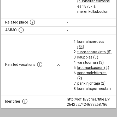
(Kunnallisneuvosmi
es 1875- ja
merenkulkukoulun
opettaja 1879-
Vaasassa)
Related place
-
Fagerström, Werner
AMMO
-
Edvard (Viipurin
raastuvanoikeuden
kunnallisneuvos
kunnallisneuvosmie
(34)
s 1920-22)
tuomarintutkinto (5)
Forsman, Johan
kauppias (3)
Eino Ilmari
varatuomari (3)
(Maistraatin
Related vocations
kruununkasööri (2)
kunnallisneuvosmie
sanomalehtimies
s Helsingissä 1935-
(2)
49)
pankinjohtaja (2)
Frestadius, Johan
kunnallispormestari
Oskar
(2)
(Kunnallisneuvosmi
asianajaja (2)
http://ldf.fi/yoma/titles/v
es Tampereella
Identifier
varakonsuli (2)
2642527424633268786
1892-1903,
kanslisti (2)
maistraatin kanslisti
laivanvarustaja (2)
1904)