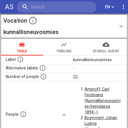
AS
EN
Vocation
kunnallisneuvosmies
TABLE
TIMELINE
SPARQL QUERY
Label
kunnallisneuvosmies
Alternative labels
-
Number of people
22
Aminoff, Carl
Ferdinand
(Kunnallisneuvosmi
es Heinolassa
1894-.)
People
Brummert, Johan
Ludvig