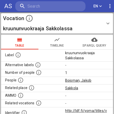
AS
EN
Vocation
kruununvuokraaja Sakkolassa
TABLE
TIMELINE
SPARQL QUERY
kruununvuokraaja
Label
Sakkolassa
Alternative labels
-
Number of people
1
People
Boisman, Jakob
Related place
Sakkola
AMMO
-
Related vocations
-
http://ldf.fi/yoma/titles/v
Identifier