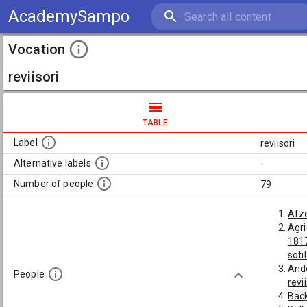
AcademySampo
Vocation
reviisori
TABLE
Label
reviisori
Alternative labels
-
Number of people
79
Afze
Agri
1817
soti
Ande
People
revi
Back