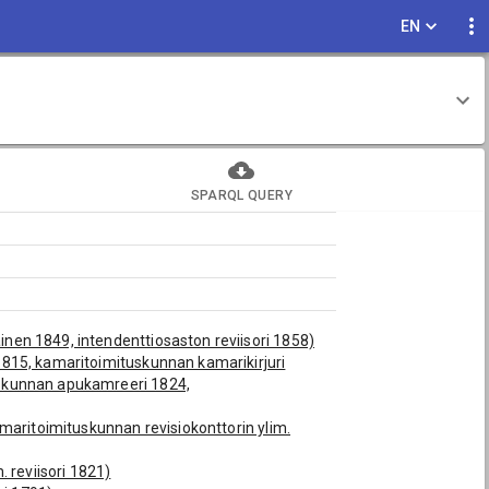
EN
SPARQL QUERY
ainen 1849, intendenttiosaston reviisori 1858)
i 1815, kamaritoimituskunnan kamarikirjuri
tuskunnan apukamreeri 1824,
 kamaritoimituskunnan revisiokonttorin ylim.
 reviisori 1821)