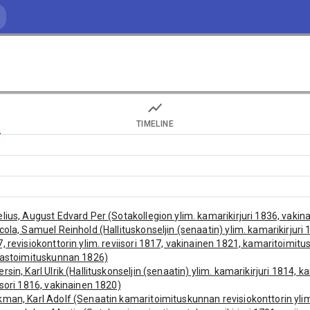
TIMELINE
lius, August Edvard Per (Sotakollegion ylim. kamarikirjuri 1836, vakin
cola, Samuel Reinhold (Hallituskonseljin (senaatin) ylim. kamarikirjur
, revisiokonttorin ylim. reviisori 1817, vakinainen 1821, kamaritoimi
lastoimituskunnan 1826)
rsin, Karl Ulrik (Hallituskonseljin (senaatin) ylim. kamarikirjuri 1814,
isori 1816, vakinainen 1820)
man, Karl Adolf (Senaatin kamaritoimituskunnan revisiokonttorin ylim.