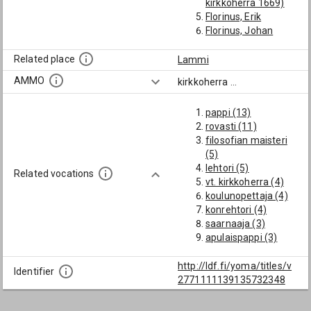
kirkkoherra 1669)
Florinus, Erik
Florinus, Johan
Florinus, Mårten
Florinus, Tomas
Related place
Lammi
Fornaeus, Karl
AMMO
kirkkoherra
...
Koskinen, Juho
(Lammin
pappi (13)
kirkkoherra 1921-)
rovasti (11)
Lagus, Johan
filosofian maisteri
Lorentz (Lammin
(5)
kirkkoherra 1842,
lehtori (5)
Iisalmen 1854)
Related vocations
vt. kirkkoherra (4)
Neclair, Gustaf
koulunopettaja (4)
(Lammin
konrehtori (4)
kirkkoherra 1832)
saarnaaja (3)
Nordström, Karl
apulaispappi (3)
Fredrik (Lammin
vt. kappalainen (3)
kirkkoherra 1856)
Kosken Hl.
http://ldf.fi/yoma/titles/v
Norrgren, Johan
Identifier
kappalainen (3)
2771111139135732348
(Lammin
teologinen
kirkkoherra 1723,
erotutkinto (3)
Rantasalmen 1730)