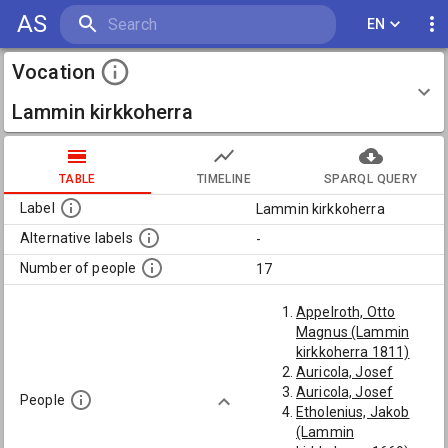
AS
EN
Vocation
Lammin kirkkoherra
TABLE
TIMELINE
SPARQL QUERY
Label
Lammin kirkkoherra
Alternative labels
-
Number of people
17
Appelroth, Otto
Magnus (Lammin
kirkkoherra 1811)
Auricola, Josef
Auricola, Josef
People
Etholenius, Jakob
(Lammin