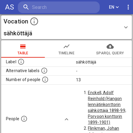
AS
EN
Vocation
sähköttäjä
TABLE
TIMELINE
SPARQL QUERY
Label
sähköttäjä
Alternative labels
-
Number of people
13
Enckell, Adolf
Reinhold (Hangon
lennätinkonttorin
sähköttäjä 1898-99,
Porvoon konttorin
People
1899-1901)
Flinkman, Johan