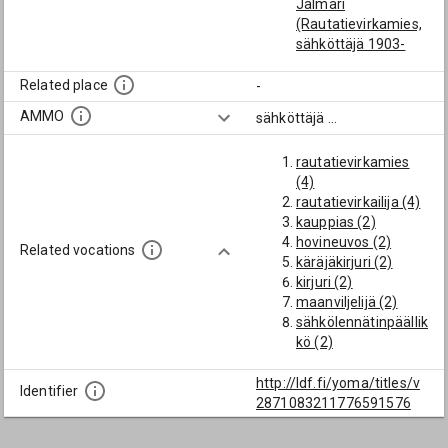
Jalmari
(Rautatievirkamies,
sähköttäjä 1903-
(Nakkila, Mellilä))
Groundstroem, Isak
Related place
-
Werner Waldemar
AMMO
sähköttäjä
...
(Rautateiden
sähköttäjä 1887-89,
rautatievirkamies
sittemmin
(4)
käräjäkirjuri
rautatievirkailija (4)
Hattulassa ja
kauppias (2)
Hausjärvellä)
hovineuvos (2)
Kanniainen, Anni
Related vocations
käräjäkirjuri (2)
Ilotar
kirjuri (2)
Lindh, Johan Viktor
maanviljelijä (2)
(Sähköttäjä
sähkölennätinpäällik
Moskovassa 1873,
kö (2)
siirto Viipuriin 1875)
kopisti (1)
Lönnroth, Karl
kollegikirjaaja (1)
http://ldf.fi/yoma/titles/v
Fredrik Ferdinand
Identifier
perämies (1)
2871083211776591576
(Sähköttäjä)
aliupseeri (1)
Salmi, Onni Albert
Salo, Erkki Richard