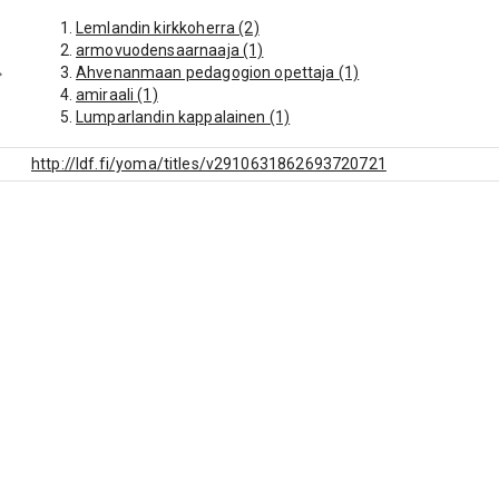
Lemlandin kirkkoherra (2)
armovuodensaarnaaja (1)
Ahvenanmaan pedagogion opettaja (1)
amiraali (1)
Lumparlandin kappalainen (1)
http://ldf.fi/yoma/titles/v2910631862693720721