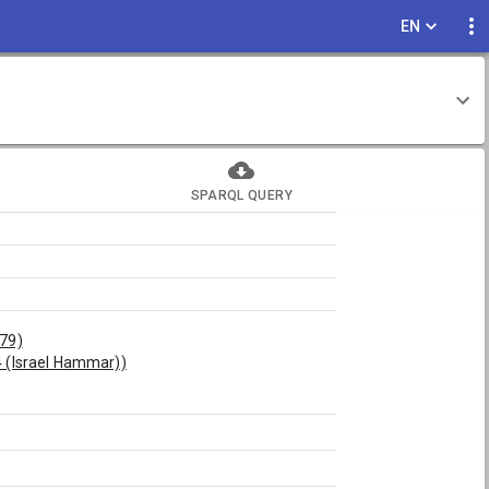
EN
SPARQL QUERY
79)
 (Israel Hammar))