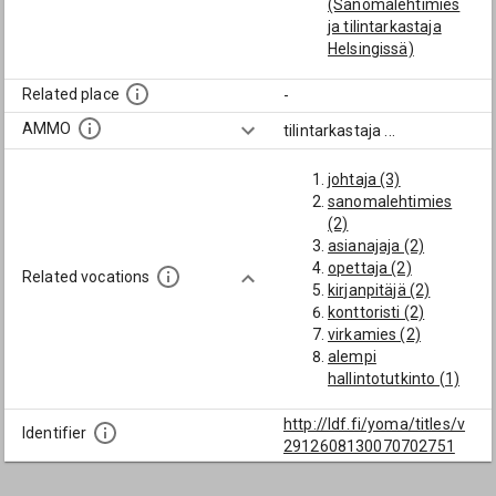
(Sanomalehtimies
ja tilintarkastaja
Helsingissä)
Hall, Ivor Raphael
Oscar
Related place
-
(Hämeenlinnan,
AMMO
tilintarkastaja
...
Lappeenrannan,
Kokemäen ja
johtaja (3)
viimeksi Kouvolan
sanomalehtimies
oppikouluissa 1903-
(2)
21. A. Ahlström oy:n
asianajaja (2)
tilintarkastaja 1921-
opettaja (2)
44)
Related vocations
kirjanpitäjä (2)
Honkavaara, Onni
konttoristi (2)
(Valant.
virkamies (2)
tilintarkastaja 1912-
alempi
14.)
hallintotutkinto (1)
Lilius, Karl Åke
talonomistaja (1)
(Sittemmin
ylempi
http://ldf.fi/yoma/titles/v
asianajaja,
Identifier
hallintotutkinto (1)
2912608130070702751
tilintarkastaja ja
vt. lehtori (1)
ylim. virkamies eri
ylikamreeri (1)
oikeusistuimissa