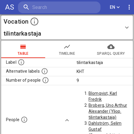
AS
EN
Vocation
tilintarkastaja
TABLE
TIMELINE
SPARQL QUERY
Label
tilintarkastaja
Alternative labels
KHT
Number of people
9
Blomqvist, Karl
Fredrik
Broberg, Uno Arthur
Alexander (Yliop.
tilintarkastaja)
People
Dahlström, Selim
Gustaf