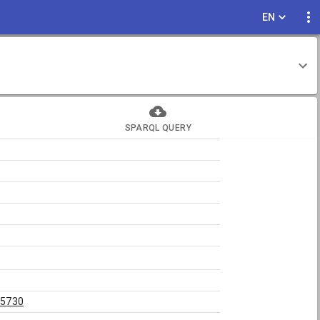
EN
SPARQL QUERY
45730