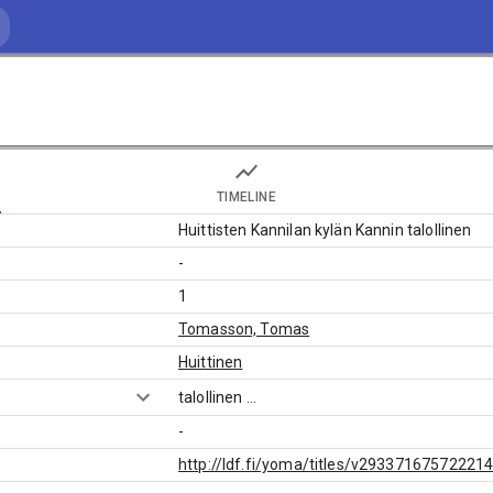
TIMELINE
Huittisten Kannilan kylän Kannin talollinen
-
1
Tomasson, Tomas
Huittinen
talollinen
...
-
http://ldf.fi/yoma/titles/v29337167572221