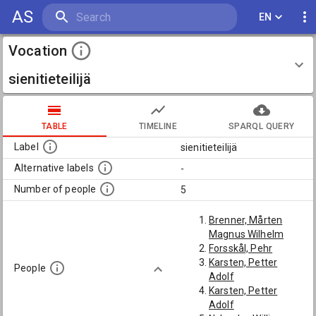
AS
EN
Vocation
sienitieteilijä
TABLE
TIMELINE
SPARQL QUERY
Label
sienitieteilijä
Alternative labels
-
Number of people
5
Brenner, Mårten
Magnus Wilhelm
Forsskål, Pehr
Karsten, Petter
People
Adolf
Karsten, Petter
Adolf