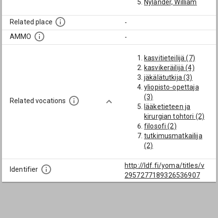
Nylander, William
Related place
-
AMMO
-
kasvitieteilijä (7)
kasvikeräilijä (4)
jäkälätutkija (3)
yliopisto-opettaja
(3)
Related vocations
lääketieteen ja
kirurgian tohtori (2)
filosofi (2)
tutkimusmatkailija
(2)
kasvitieteen
professori (2)
http://ldf.fi/yoma/titles/v
Identifier
opettajakandidaatti
2957277189326536907
(2)
professori (2)
lehtori (2)
fyysismatemaattist