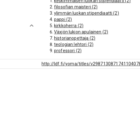
keskimmäisen luokan stipendiaatti (2)
filosofian maisteri (2)
ylimmän luokan stipendiaatti (2)
pappi (2)
kirkkoherra (2)
Växjön lukion apulainen (2)
historianopettaja (2)
teologian lehtori (2)
professori (2)
http://ldf.fi/yoma/titles/v298713087174110407