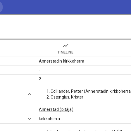
TIMELINE
Annerstadin kirkkoherra
-
2
Colliander, Petter (Annerstadin kirkkoherr
Osængius, Krister
Annerstad (pitäjä)
kirkkoherra
...