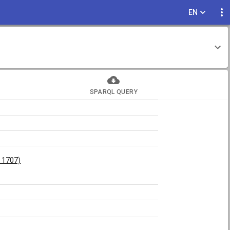
EN
SPARQL QUERY
a 1707)