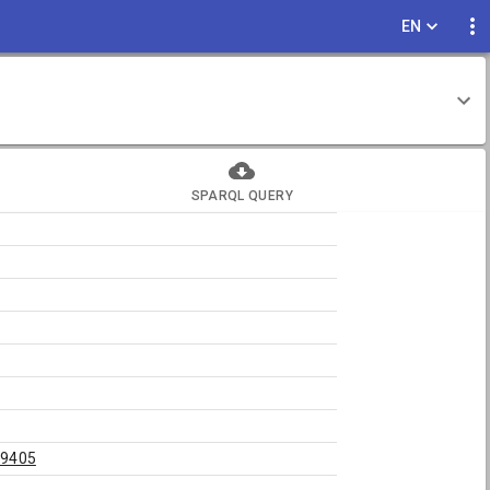
EN
SPARQL QUERY
69405