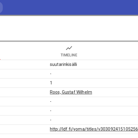
TIMELINE
suutarinkisälli
-
1
Roos, Gustaf Wilhelm
-
-
-
http://ldf.fi/yoma/titles/v30309241510525