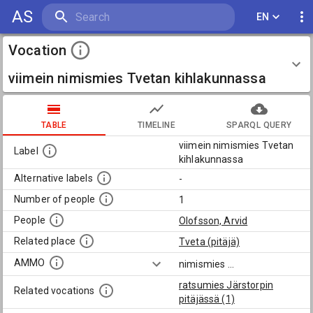
AS
EN
Vocation
viimein nimismies Tvetan kihlakunnassa
TABLE
TIMELINE
SPARQL QUERY
viimein nimismies Tvetan
Label
kihlakunnassa
Alternative labels
-
Number of people
1
People
Olofsson, Arvid
Related place
Tveta (pitäjä)
AMMO
nimismies
...
ratsumies Järstorpin
Related vocations
pitäjässä (1)