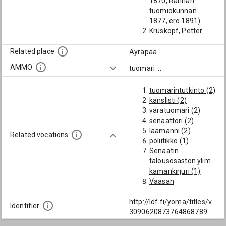
1870, Rannan
tuomiokunnan
1877, ero 1891)
Kruskopf, Petter
Söderhjelm, Verner
Voldemar
Related place
Äyräpää
(Äyräpään
AMMO
tuomari
...
tuomiokunnan
tuomari 1871)
tuomarintutkinto (2)
kanslisti (2)
varatuomari (2)
senaattori (2)
laamanni (2)
Related vocations
poliitikko (1)
Senaatin
talousosaston ylim.
kamarikirjuri (1)
Vaasan
hovioikeuden
auskultantti (1)
http://ldf.fi/yoma/titles/v
Identifier
suurempi
3090620873764868789
kameraalitutkinto