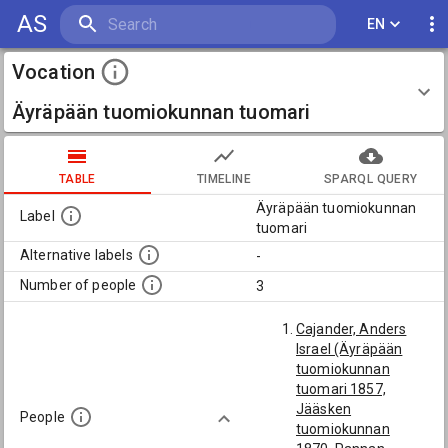
AS
EN
Vocation
Äyräpään tuomiokunnan tuomari
TABLE
TIMELINE
SPARQL QUERY
Äyräpään tuomiokunnan
Label
tuomari
Alternative labels
-
Number of people
3
Cajander, Anders
Israel (Äyräpään
tuomiokunnan
tuomari 1857,
Jääsken
People
tuomiokunnan