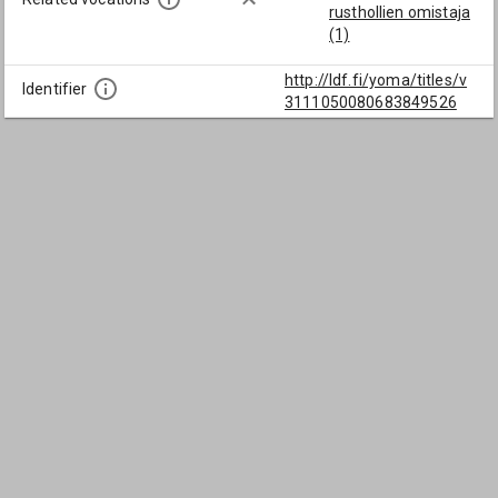
rusthollien omistaja
(1)
http://ldf.fi/yoma/titles/v
Identifier
3111050080683849526