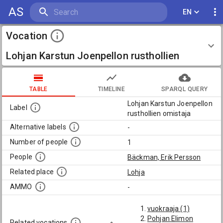
AS
EN
Vocation
Lohjan Karstun Joenpellon rusthollien
omistaja
TABLE
TIMELINE
SPARQL QUERY
Lohjan Karstun Joenpellon
Label
rusthollien omistaja
Alternative labels
-
Number of people
1
People
Bäckman, Erik Persson
Related place
Lohja
AMMO
-
vuokraaja (1)
Pohjan Elimon
Related vocations