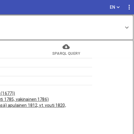
EN
SPARQL QUERY
 (1677))
i 1785, vakinainen 1786)
ä) apulainen 1812, vt. vouti 1820,