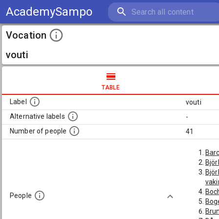
AcademySampo
Vocation
vouti
TABLE
Label
vouti
Alternative labels
-
Number of people
41
Barc
Björ
Björ
vaki
Boch
People
Boge
Brun