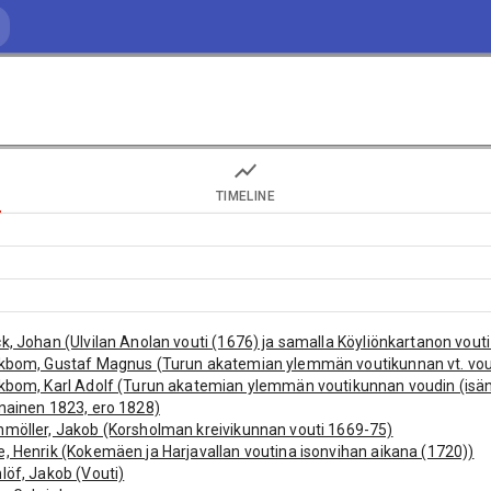
TIMELINE
k, Johan (Ulvilan Anolan vouti (1676) ja samalla Köyliönkartanon vouti
kbom, Gustaf Magnus (Turun akatemian ylemmän voutikunnan vt. vout
kbom, Karl Adolf (Turun akatemian ylemmän voutikunnan voudin (isäns
nainen 1823, ero 1828)
möller, Jakob (Korsholman kreivikunnan vouti 1669-75)
, Henrik (Kokemäen ja Harjavallan voutina isonvihan aikana (1720))
löf, Jakob (Vouti)