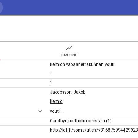
TIMELINE
Kemiön vapaaherrakunnan vouti
-
1
Jakobsson, Jakob
Kemiö
vouti
...
Gundbyn rusthollin omistaja (1)
http://ldf.fi/yoma/titles/v31687599442992