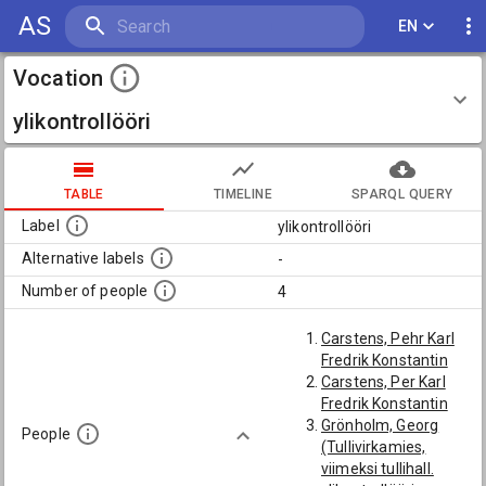
AS
EN
Vocation
ylikontrollööri
TABLE
TIMELINE
SPARQL QUERY
Label
ylikontrollööri
Alternative labels
-
Number of people
4
Carstens, Pehr Karl
Fredrik Konstantin
Carstens, Per Karl
Fredrik Konstantin
Grönholm, Georg
People
(Tullivirkamies,
viimeksi tullihall.