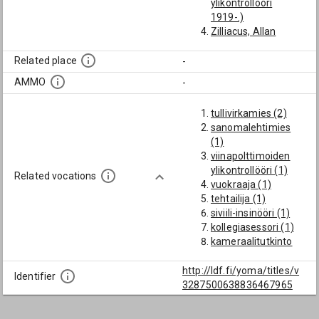
ylikontrollööri
1919-.)
Zilliacus, Allan
Albert
(Mallasjuomain
Related place
-
tehdasmaisen
AMMO
-
valmistuksen
ylikontrollööri
tullivirkamies (2)
Suomessa 1908-20)
sanomalehtimies
(1)
viinapolttimoiden
ylikontrollööri (1)
Related vocations
vuokraaja (1)
tehtailija (1)
siviili-insinööri (1)
kollegiasessori (1)
kameraalitutkinto
(1)
http://ldf.fi/yoma/titles/v
Identifier
3287500638836467965