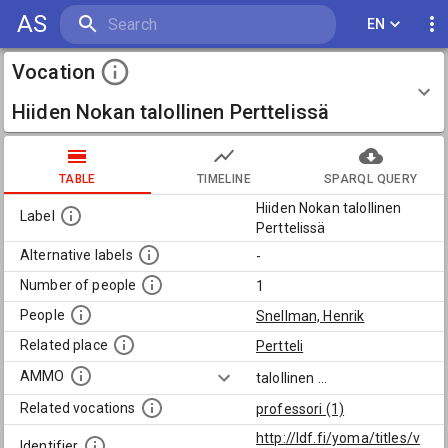
AS
EN
Vocation
Hiiden Nokan talollinen Perttelissä
TABLE
TIMELINE
SPARQL QUERY
Hiiden Nokan talollinen
Label
Perttelissä
Alternative labels
-
Number of people
1
People
Snellman, Henrik
Related place
Pertteli
AMMO
talollinen
...
Related vocations
professori (1)
http://ldf.fi/yoma/titles/v
Identifier