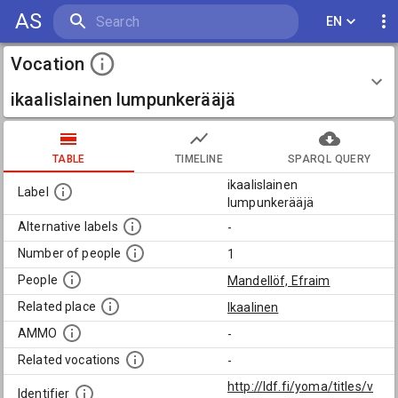
AS
EN
Vocation
ikaalislainen lumpunkerääjä
TABLE
TIMELINE
SPARQL QUERY
ikaalislainen
Label
lumpunkerääjä
Alternative labels
-
Number of people
1
People
Mandellöf, Efraim
Related place
Ikaalinen
AMMO
-
Related vocations
-
http://ldf.fi/yoma/titles/v
Identifier