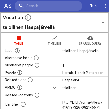
AS
EN
Vocation
talollinen Haapajärvellä
TABLE
TIMELINE
SPARQL QUERY
Label
talollinen Haapajärvellä
Alternative labels
-
Number of people
1
People
Herrala, Henrik Pettersson
Related place
Haapajärvi
AMMO
talollinen
...
Related vocations
-
http://ldf.fi/yoma/titles/v
Identifier
4161973267082146671