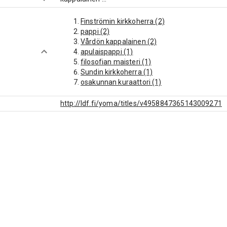
Finströmin kirkkoherra (2)
pappi (2)
Vårdön kappalainen (2)
apulaispappi (1)
filosofian maisteri (1)
Sundin kirkkoherra (1)
osakunnan kuraattori (1)
http://ldf.fi/yoma/titles/v4958847365143009271