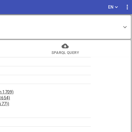
EN
SPARQL QUERY
n 1709)
1654)
677))