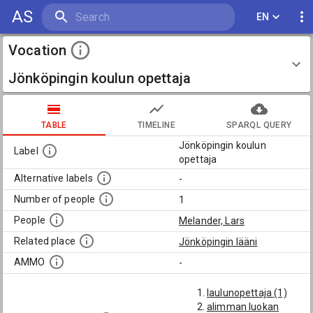
AS
EN
Vocation
Jönköpingin koulun opettaja
TABLE
TIMELINE
SPARQL QUERY
Jönköpingin koulun
Label
opettaja
Alternative labels
-
Number of people
1
People
Melander, Lars
Related place
Jönköpingin lääni
AMMO
-
laulunopettaja (1)
alimman luokan