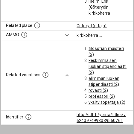
Hielm, Erik
(Göterydin
kirkkoherra
edeltäjän eläessä
1722 (virkaan 1732,
Related place
Göteryd (pitäjä)
sitä ennen
AMMO
kirkkoherra
...
Stuvhultin vt.
kirkkoherrana))
filosofian maisteri
(3)
keskimmäisen
luokan stipendiaatti
(2)
Related vocations
alimman luokan
stipendiaatti (2)
rovasti (2)
professori (2)
yksityisopettaja (2)
Ingelstorpin
kirkkoherra (1)
http://ldf.fi/yoma/titles/v
Identifier
sotilaspappi (1)
6240974993039560761
kirkkoherra (1)