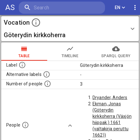
AS
EN
Vocation
Göterydin kirkkoherra
TABLE
TIMELINE
SPARQL QUERY
Label
Göterydin kirkkoherra
Alternative labels
-
Number of people
3
Dryander, Anders
Ekman, Jonas
(Göterydin
kirkkoherra (Växjön
hiippak.) 1661
People
(valtakirja peruttu
1662))