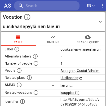
AS
EN
Vocation
uusikaarlepyyläinen laivuri
TABLE
TIMELINE
SPARQL QUERY
Label
uusikaarlepyyläinen laivuri
Alternative labels
-
Number of people
1
People
Aspegren, Gustaf Vilhelm
Related place
Uusikaarlepyy
AMMO
laivuri
...
Related vocations
kauppias (1)
http://ldf.fi/yoma/titles/v
Identifier
6910282015451564505