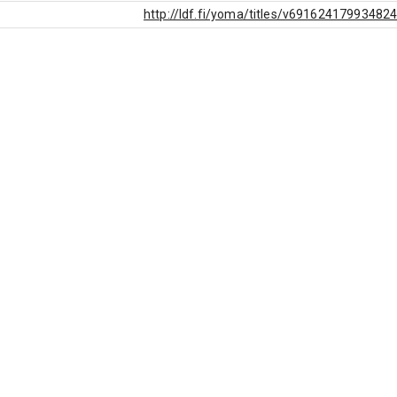
http://ldf.fi/yoma/titles/v69162417993482