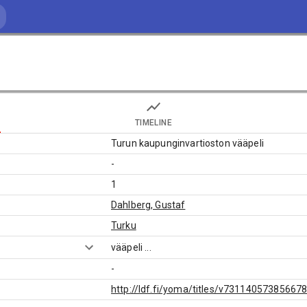
TIMELINE
Turun kaupunginvartioston vääpeli
-
1
Dahlberg, Gustaf
Turku
vääpeli
...
-
http://ldf.fi/yoma/titles/v73114057385667