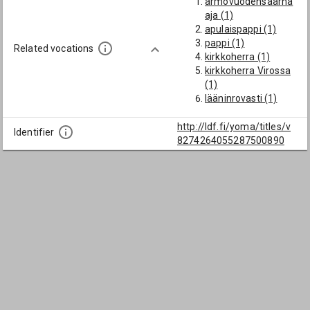
armovuodensaarna
aja (1)
apulaispappi (1)
pappi (1)
Related vocations
kirkkoherra (1)
kirkkoherra Virossa
(1)
lääninrovasti (1)
http://ldf.fi/yoma/titles/v
Identifier
8274264055287500890