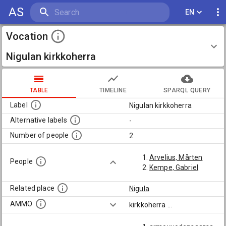
AS
EN
Vocation
Nigulan kirkkoherra
TABLE
TIMELINE
SPARQL QUERY
Label
Nigulan kirkkoherra
Alternative labels
-
Number of people
2
Arvelius, Mårten
People
Kempe, Gabriel
Related place
Nigula
AMMO
kirkkoherra
...