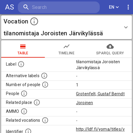
AS
EN
Vocation
tilanomistaja Joroisten Järvikylässä
TABLE
TIMELINE
SPARQL QUERY
tilanomistaja Joroisten
Label
Järvikylässä
Alternative labels
-
Number of people
1
People
Grotenfelt, Gustaf Berndt
Related place
Joroinen
AMMO
-
Related vocations
-
http://ldf.fi/yoma/titles/v
Identifier