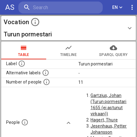
AS
EN
Vocation
Turun pormestari
TABLE
TIMELINE
SPARQL QUERY
Label
Turun pormestari
Alternative labels
-
Number of people
11
Gartzius, Johan
(Turun pormestari
1655 (ei astunut
virkaan))
Hagert, Thure
People
Jesenhaus, Petter
Johansson