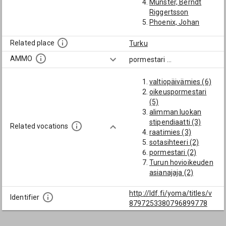
Munster, Berndt
Riggertsson
Phoenix, Johan
Prytz, Anders
Rydenius, Sven
Related place
Turku
(Turun pormestari
AMMO
pormestari
...
1671)
Saels, Johan
valtiopäivämies (6)
Schaefer, Henrik
oikeuspormestari
Henriksson
(5)
Schaefer, Johan
alimman luokan
(Turun pormestari
stipendiaatti (3)
1663,
Related vocations
raatimies (3)
oikeuspormestari
sotasihteeri (2)
1683)
pormestari (2)
Sigfridsson, Mårten
Turun hovioikeuden
asianajaja (2)
Turun hovioikeuden
kanneviskaali (2)
http://ldf.fi/yoma/titles/v
Identifier
professori (2)
8797253380796899778
Turun
kaupunginsihteeri