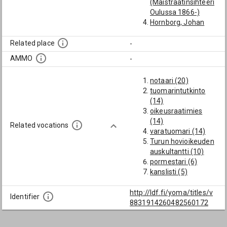
(Maistraatinsihteeri
Oulussa 1866-)
Hornborg, Johan
Kristian (Haminan
pormestari 1853,
Related place
-
samalla vt.
AMMO
-
maistraatinsihteeri
ja julkinen notaari)
notaari (20)
Hultman, Karl
tuomarintutkinto
(Oikeusraatimies ja
(14)
maistraatinsihteeri
oikeusraatimies
Loviisassa 1853, ero
(14)
1859)
Related vocations
varatuomari (14)
Judén, Jakob
Turun hovioikeuden
(Haminan vt.
auskultantti (10)
maistraatinsihteeri
pormestari (6)
1812)
kanslisti (5)
Järnefelt, August
kopisti (3)
Fredrik
aktuaari (3)
http://ldf.fi/yoma/titles/v
(Nimikauppias
Identifier
Viipurin
8831914260482560172
Porissa 1866,
maistraatinsihteeri
oikeusraatimies,
(3)
maistraatinsihteeri