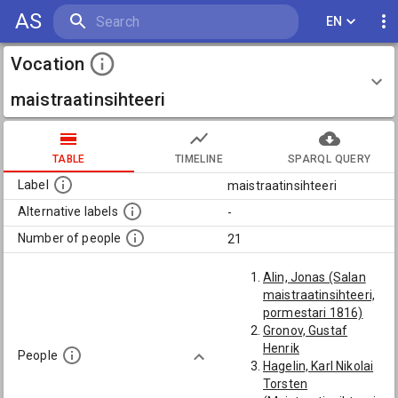
AS
EN
Vocation
maistraatinsihteeri
TABLE
TIMELINE
SPARQL QUERY
Label
maistraatinsihteeri
Alternative labels
-
Number of people
21
Alin, Jonas (Salan
maistraatinsihteeri,
pormestari 1816)
Gronov, Gustaf
Henrik
People
Hagelin, Karl Nikolai
Torsten