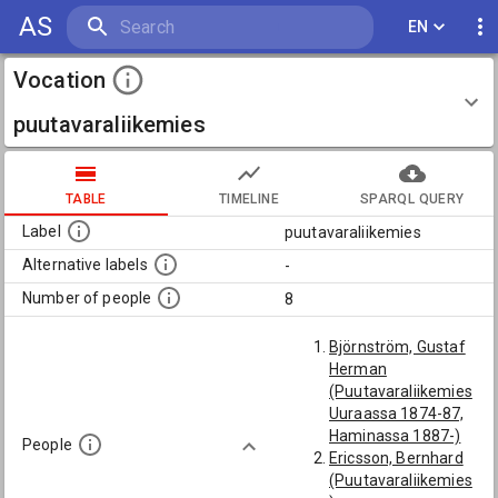
AS
EN
Vocation
puutavaraliikemies
TABLE
TIMELINE
SPARQL QUERY
Label
puutavaraliikemies
Alternative labels
-
Number of people
8
Björnström, Gustaf
Herman
(Puutavaraliikemies
Uuraassa 1874-87,
Haminassa 1887-)
People
Ericsson, Bernhard
(Puutavaraliikemies