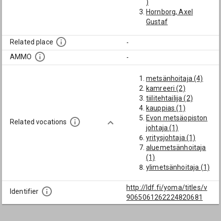
)
Hornborg, Axel
Gustaf
(Hypoteekkiyhdistyk
sen kamreeri
Related place
-
Helsingissä,
AMMO
-
sittemmin
puutavaraliikemies
metsänhoitaja (4)
Helsingissä.)
kamreeri (2)
Kumlin, Karl Arthur
tiilitehtailija (2)
Lagerlöf, Lennart
kauppias (1)
Abraham
Evon metsäopiston
(Puutavaraliikemies
Related vocations
johtaja (1)
Oulussa)
yritysjohtaja (1)
Lyra, Adolf
aluemetsänhoitaja
Johannes
(1)
(Metsänhoitaja
ylimetsänhoitaja (1)
Karjalassa 1892-
yleinen
1904, sittemmin
oikeustutkinto (1)
http://ldf.fi/yoma/titles/v
puutavaraliikemies)
Identifier
kirjanpitäjä (1)
9065061262224820681
Taskinen, Josef
Villiam (Sittemmin
saha- ja