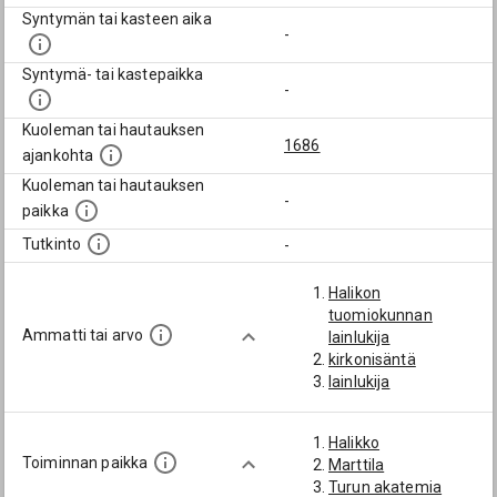
Syntymän tai kasteen aika
-
Syntymä- tai kastepaikka
-
Kuoleman tai hautauksen
1686
ajankohta
Kuoleman tai hautauksen
-
paikka
Tutkinto
-
Halikon
tuomiokunnan
Ammatti tai arvo
lainlukija
kirkonisäntä
lainlukija
Halikko
Toiminnan paikka
Marttila
Turun akatemia