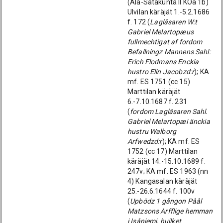
(Ala-Satakunta II KOa 1b)
Ulvilan käräjät 1.-5.2.1686
f. 172 (
Lagläsaren W:t
Gabriel Melartopæus
fullmechtigat af fordom
Befallningz Mannens Sahl:
Erich Flodmans Enckia
hustro Elin Jacobzd:r
); KA
mf. ES 1751 (cc 15)
Marttilan käräjät
6.-7.10.1687 f. 231
(
fordom Lagläsaren Sahl.
Gabriel Melartopæi änckia
hustru Walborg
Arfwedzd:r
); KA mf. ES
1752 (cc 17) Marttilan
käräjät 14.-15.10.1689 f.
247v; KA mf. ES 1963 (nn
4) Kangasalan käräjät
25.-26.6.1644 f. 100v
(
Upbödz 1 gångon Påål
Matzsons Arfflige hemman
i Isåniemj, huilket