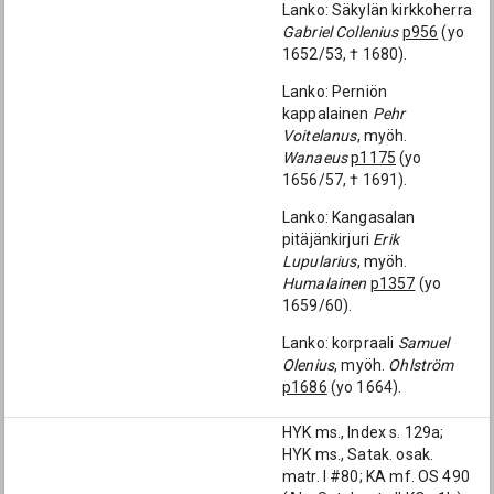
Lanko: Säkylän kirkkoherra
Gabriel Collenius
p956
(yo
1652/53, † 1680).
Lanko: Perniön
kappalainen
Pehr
Voitelanus
, myöh.
Wanaeus
p1175
(yo
1656/57, † 1691).
Lanko: Kangasalan
pitäjänkirjuri
Erik
Lupularius
, myöh.
Humalainen
p1357
(yo
1659/60).
Lanko: korpraali
Samuel
Olenius
, myöh.
Ohlström
p1686
(yo 1664).
HYK ms., Index s. 129a;
HYK ms., Satak. osak.
matr. I #80; KA mf. OS 490