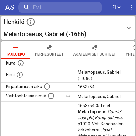
AS
FI
Henkilö
Melartopaeus, Gabriel (-1686)
TAULUKKO
PERHESUHTEET
AKATEEMISET SUHTEET
YHTE
Kuva
Melartopaeus, Gabriel
Nimi
(-1686)
Kirjautumisen aika
1653/54
Vaihtoehtoisia nimiä
Melartopaeus, Gabriel
...
1653/54
Gabriel
Melartopaeus
Gabriel
Josephi, Kangasalensis
p1020
. Vht: Kangasalan
kirkkoherra
Josef