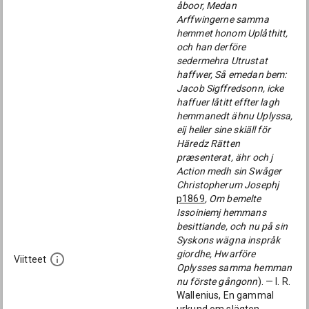
åboor, Medan
Arffwingerne samma
hemmet honom Uplåthitt,
och han derföre
sedermehra Utrustat
haffwer, Så emedan bem:
Jacob Sigffredsonn, icke
haffuer låtitt effter lagh
hemmanedt ähnu Uplyssa,
eij heller sine skiäll för
Häredz Rätten
præsenterat, ähr och j
Action medh sin Swåger
Christopherum Josephj
p1869
, Om bemelte
Issoiniemj hemmans
besittiande, och nu på sin
Syskons wägna inspråk
giordhe, Hwarföre
Viitteet
Oplysses samma hemman
nu förste gångonn
). — I. R.
Wallenius, En gammal