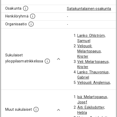
Osakunta
Satakuntalainen osakunta
Henkilöryhmä
-
Organisaatio
-
Lanko: Ohlström,
Samuel
Velipuoli:
Melartopaeus,
Sukulaiset
Krister
ylioppilasmatrikkelissa
Veli: Melartopaeus,
Krister
Lanko: Thauvonius,
Gabriel
Velipuoli: Anglenius,
Simon
Veli: Melartopaeus,
Isä: Melartopaeus,
Henrik
Josef
Lanko: Wanaeus,
Äiti: Eskilsdotter,
Pehr
Muut sukulaiset
Hebla
Lanko: Collenius,