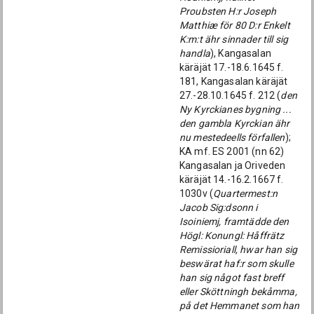
Proubsten H:r Joseph
Matthiæ för 80 D:r Enkelt
K:m:t ähr sinnader till sig
handla
), Kangasalan
käräjät 17.-18.6.1645 f.
181, Kangasalan käräjät
27.-28.10.1645 f. 212 (
den
Ny Kyrckianes bygning ...
den gambla Kyrckian ähr
nu mestedeells förfallen
);
KA mf. ES 2001 (nn 62)
Kangasalan ja Oriveden
käräjät 14.-16.2.1667 f.
1030v (
Quartermest:n
Jacob Sig:dsonn i
Isoiniemj, framtädde den
Högl: Konungl: Håffrätz
Remissioriall, hwar han sig
beswärat haf:r som skulle
han sig något fast breff
eller Sköttningh bekåmma,
på det Hemmanet som han