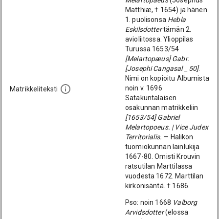
Melartopaeus
(Josephus
Matthiæ, † 1654) ja hänen
1. puolisonsa
Hebla
Eskilsdotter
tämän 2.
avioliitossa. Ylioppilas
Turussa 1653/54
[Melartopæus] Gabr.
[Josephi Cangasal _ 50]
.
Nimi on kopioitu Albumista
noin v. 1696
Matrikkeliteksti
Satakuntalaisen
osakunnan matrikkeliin
[1653/54] Gabriel
Melartopoeus. | Vice Judex
Territorialis.
— Halikon
tuomiokunnan lainlukija
1667-80. Omisti Krouvin
ratsutilan Marttilassa
vuodesta 1672. Marttilan
kirkonisäntä. † 1686.
Pso: noin 1668
Valborg
Arvidsdotter
(elossa