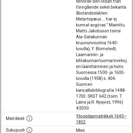
tillhörde den redan från
föregående sekel bekanta
åbolandssläkten
Melartopæus ... har ej
kunnat avgöras." Mainittu
Matts Jakobsson toimii
Ala-Satakunnan
kruununvoutina 1640-
luvulla); Y. Blomstedt,
Laamannin- ja
kihlakunnantuomarinvirkoj
en läänittäminen ja hoito
Suomessa 1500- ja 1600-
luvuilla (1958) s. 404;
Suomen
kansallisbibliografia 1488-
1700. SKST 642 (toim. T.
Laine ja R. Nyqvist, 1996)
#2030.
Ylioppilasmatrikkeli 1640–
Matrikkeli
1852
Sukupuoli
Mies