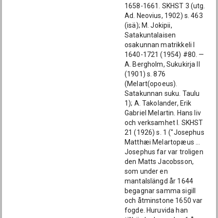
1658-1661. SKHST 3 (utg.
Ad. Neovius, 1902) s. 463
(isä); M. Jokipii,
Satakuntalaisen
osakunnan matrikkeli I
1640-1721 (1954) #80. —
A. Bergholm, Sukukirja II
(1901) s. 876
(Melart(opoeus).
Satakunnan suku. Taulu
1); A. Takolander, Erik
Gabriel Melartin. Hans liv
och verksamhet I. SKHST
21 (1926) s. 1 ("Josephus
Matthæi Melartopæus ...
Josephus far var troligen
den Matts Jacobsson,
som under en
mantalslängd år 1644
begagnar samma sigill
och åtminstone 1650 var
fogde. Huruvida han