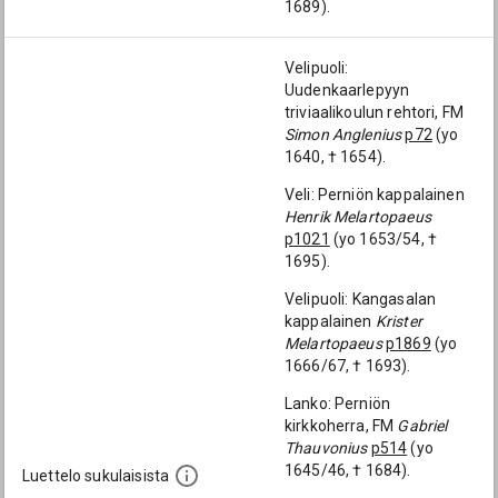
1689).
Velipuoli:
Uudenkaarlepyyn
triviaalikoulun rehtori, FM
Simon Anglenius
p72
(yo
1640, † 1654).
Veli: Perniön kappalainen
Henrik Melartopaeus
p1021
(yo 1653/54, †
1695).
Velipuoli: Kangasalan
kappalainen
Krister
Melartopaeus
p1869
(yo
1666/67, † 1693).
Lanko: Perniön
kirkkoherra, FM
Gabriel
Thauvonius
p514
(yo
1645/46, † 1684).
Luettelo sukulaisista