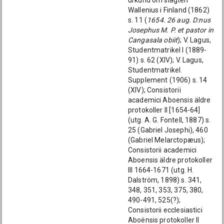
urkund om slägten
Wallenius i Finland (1862)
s. 11 (
1654. 26 aug. D:nus
Josephus M. P. et pastor in
Cangasala obiit
); V. Lagus,
Studentmatrikel I (1889-
91) s. 62 (XIV); V. Lagus,
Studentmatrikel.
Supplement (1906) s. 14
(XIV); Consistorii
academici Aboensis äldre
protokoller II [1654-64]
(utg. A. G. Fontell, 1887) s.
25 (Gabriel Josephi), 460
(Gabriel Melarctopæus);
Consistorii academici
Aboensis äldre protokoller
III 1664-1671 (utg. H.
Dalström, 1898) s. 341,
348, 351, 353, 375, 380,
490-491, 525(?);
Consistorii ecclesiastici
Aboënsis protokoller II