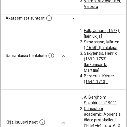
Vaimo: Arvidsdotter,
Gabriel
Valborg
Lanko: Humalainen,
Erik
Akateemiset suhteet
-
Veljenpoika:
Melartopaeus,
Henrik
Falk, Johan (-1678):
Veljenpoika:
[lainlukija]
Melartopaeus,
Simonsson, Mårten
Josef
(-1658): [lainlukija]
Säkylensis, Henrik
Samanlaisia henkilöitä
(1699-1753):
[kirkonisäntä;
Marttila]
Bergerus, Krister
(1644-1713):
[kirkonisäntä;
Marttila]
A. Bergholm,
Kihl, Gustaf (1729-
Sukukirja II (1901)
1800): [kirkonisäntä]
Consistorii
Syvonius, Erik
academici Aboensis
(-1707):
äldre protokoller II
[kirkonisäntä]
Kirjallisuusviitteet
[1654–64] (utg. A. G.