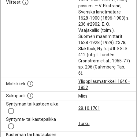
Viitteet
passim. — V. Ekstrand,
Svenska landtmätare
1628-1900 (1896-1903) s.
236 #2902; E. O.
Vaajakallio (toim.),
Suomen maanmittarit
1628-1928 (1929) #378;
Släktbok, Ny följd II. SSLS
412 (utg. I. Lundén
Cronström et al., 1965-77)
sp. 296 (Gahmberg Tab.
6).
Ylioppilasmatrikkeli 1640–
Matrikkeli
1852
Sukupuoli
Mies
Syntymän tai kasteen aika
28.10.1761
Syntymä- tai kastepaikka
Turku
Kuoleman tai hautauksen