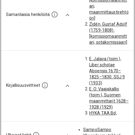
[komissiomaanmitt
Charlotta Karolina
ari;
maanmittaustirehtö
Samanlaisia henkilöitä
öri]
Zidén, Gustaf Adolf
(1759-1808):
[komissiomaanmitt
ari; sotakomissaari]
Lindberg, Jakob
Vilhelm (1802-
E. Jalava (toim.),
1869):
Liber scholae
[komissiomaanmitt
Aboensis 1670–
ari;
1825–1830. SSJ 9
maanmittaustirehtö
(1933)
öri]
Kirjallisuusviitteet
E. O. Vaajakallio
Telén, Reinhold
(toim.), Suomen
Johan (1763-1828):
maanmittarit 1628–
[komissiomaanmitt
1928 (1929)
ari;
HYKA TAA Bd,
maanmittaustirehtö
Passiluettelo 1771–
öri]
1808
Winter, Jakob
SampoSampo
HYKA TAA Ef,
Fredrik (1758-1830):