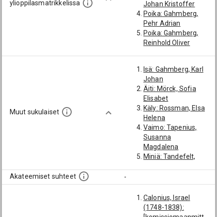
ylioppilasmatrikkelissa
Johan Kristoffer
Poika: Gahmberg,
Pehr Adrian
Poika: Gahmberg,
Reinhold Oliver
Pojanpoika:
Gahmberg, Pehr
Isä: Gahmberg, Karl
Frithiof
Johan
Äiti: Mörck, Sofia
Elisabet
Käly: Rossman, Elsa
Muut sukulaiset
Helena
Vaimo: Tapenius,
Susanna
Magdalena
Miniä: Tandefelt,
Olivia Karolina
Miniä: Bonsdorff,
Akateemiset suhteet
-
Gustava Vilhelmina
Miniä: Molander,
Calonius, Israel
Ulrika Adolfina
(1748-1838):
Miniä: Relander,