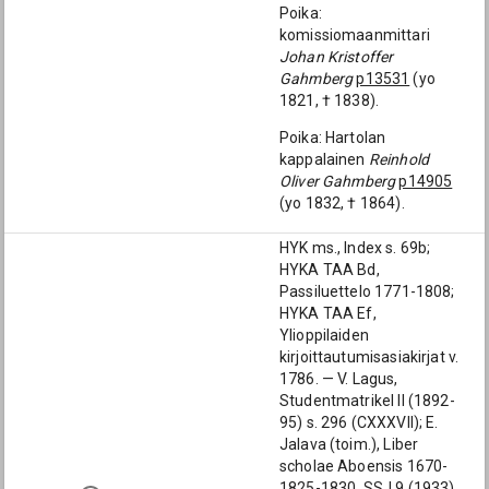
Poika:
komissiomaanmittari
Johan Kristoffer
Gahmberg
p13531
(yo
1821, † 1838).
Poika: Hartolan
kappalainen
Reinhold
Oliver Gahmberg
p14905
(yo 1832, † 1864).
HYK ms., Index s. 69b;
HYKA TAA Bd,
Passiluettelo 1771-1808;
HYKA TAA Ef,
Ylioppilaiden
kirjoittautumisasiakirjat v.
1786. — V. Lagus,
Studentmatrikel II (1892-
95) s. 296 (CXXXVII); E.
Jalava (toim.), Liber
scholae Aboensis 1670-
1825-1830. SSJ 9 (1933)