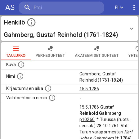
AS
FI
Henkilö
Gahmberg, Gustaf Reinhold (1761-1824)
TAULUKKO
PERHESUHTEET
AKATEEMISET SUHTEET
YHTE
Kuva
Gahmberg, Gustaf
Nimi
Reinhold (1761-1824)
Kirjautumisen aika
15.5.1786
Vaihtoehtoisia nimiä
-
15.5.1786
Gustaf
Reinhold Gahmberg
p10260
. * Turussa (ruots.
seurak.) 28.10.1761. Vht:
Turun varapormestari
Karl
Johan Gahmberg
(† 1784)