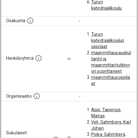
Turun
katedraalikoulu
Osakunta
-
Turun
katedraalikoulun
oppilaat
maanmittausauskul
Henkilöryhmä
tantit ja
maanmittaritutkinn
on suorittaneet
maanmittausoppila
at
Organisaatio
-
Appi: Tapenius,
Matias
Veli: Gahmberg, Karl
Johan
Sukulaiset
Poika: Gahmberg,