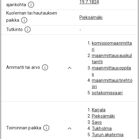
19.7.1824
ajankohta
Kuoleman tai hautauksen
Pieksämäki
paikka
Tutkinto
-
komissiomaanmitta
ri
maanmittausauskul
tantti
Ammatti tai arvo
maanmittausoppila
s
maanmittaustirehtö
öri
sotakomissaari
Karjala
Pieksämäki
Savo
Toiminnan paikka
Tukholma
Turun akatemia