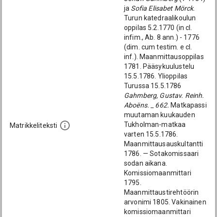
ja
Sofia Elisabet Mörck
.
Turun katedraalikoulun
oppilas 5.2.1770 (in cl.
infim., Ab. 8 ann.) - 1776
(dim. cum testim. e cl.
inf.). Maanmittausoppilas
1781. Pääsykuulustelu
15.5.1786. Ylioppilas
Turussa 15.5.1786
Gahmberg, Gustav. Reinh.
Aboëns. _ 662.
Matkapassi
muutaman kuukauden
Tukholman-matkaa
Matrikkeliteksti
varten 15.5.1786.
Maanmittausauskultantti
1786. — Sotakomissaari
sodan aikana.
Komissiomaanmittari
1795.
Maanmittaustirehtöörin
arvonimi 1805. Vakinainen
komissiomaanmittari