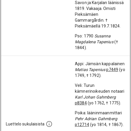
Savon ja Karjalan läänissä
1819. Vakaaja. Omisti
Pieksämäen
Gammargårdin. †
Pieksämäellä 19.7.1824.
Pso: 1790
Susanna
Magdalena Tapenius
(†
1844).
Appi: Jämsän kappalainen
Matias Tapenius
p7449
(yo
1749, † 1792).
Veli: Turun
kämnerinoikeuden notaari
Karl Johan Gahmberg
p8384
(yo 1762, † 1775).
Poika: lääninmaanmittari
Pehr Adrian Gahmberg
Luettelo sukulaisista
p12714
(yo 1814, † 1867).