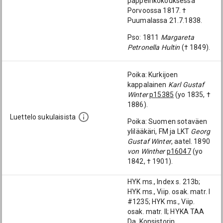
pappeinkokouksessa
Porvoossa 1817. †
Puumalassa 21.7.1838.
Pso: 1811
Margareta
Petronella Hultin
(† 1849).
Poika: Kurkijoen
kappalainen
Karl Gustaf
Winter
p15385
(yo 1835, †
1886).
Luettelo sukulaisista
Poika: Suomen sotaväen
ylilääkäri, FM ja LKT
Georg
Gustaf Winter
, aatel. 1890
von Winther
p16047
(yo
1842, † 1901).
HYK ms., Index s. 213b;
HYK ms., Viip. osak. matr. I
#1235; HYK ms., Viip.
osak. matr. II; HYKA TAA
Da, Konsistorin