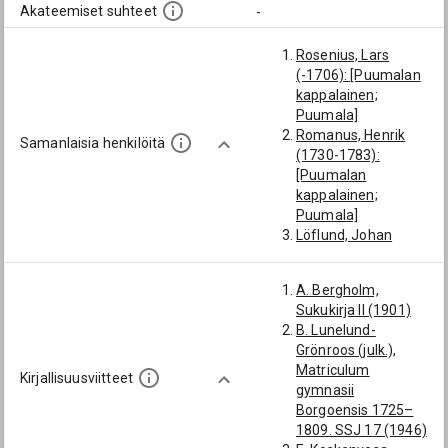
Akateemiset suhteet
-
Rosenius, Lars
(-1706): [Puumalan
kappalainen;
Puumala]
Romanus, Henrik
Samanlaisia henkilöitä
(1730-1783):
[Puumalan
kappalainen;
Puumala]
Löflund, Johan
(-1756):
[rykmentinpastori;
A. Bergholm,
pataljoonansaarnaa
Sukukirja II (1901)
ja; rykmentinpappi;
B. Lunelund-
muut rykmentit]
Grönroos (julk.),
Limatius, Johan
Matriculum
(1709-1763):
Kirjallisuusviitteet
gymnasii
[Puumalan
Borgoensis 1725–
kappalainen;
1809. SSJ 17 (1946)
Puumala]