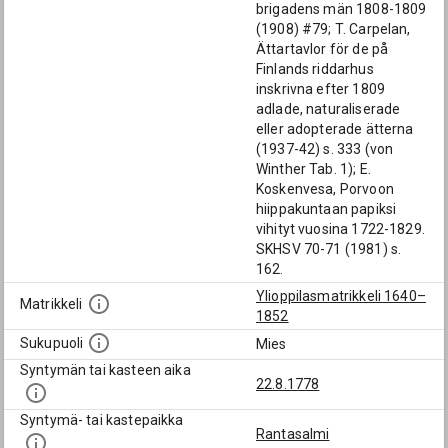
brigadens män 1808-1809
(1908) #79; T. Carpelan,
Ättartavlor för de på
Finlands riddarhus
inskrivna efter 1809
adlade, naturaliserade
eller adopterade ätterna
(1937-42) s. 333 (von
Winther Tab. 1); E.
Koskenvesa, Porvoon
hiippakuntaan papiksi
vihityt vuosina 1722-1829.
SKHSV 70-71 (1981) s.
162.
Ylioppilasmatrikkeli 1640–
Matrikkeli
1852
Sukupuoli
Mies
Syntymän tai kasteen aika
22.8.1778
Syntymä- tai kastepaikka
Rantasalmi