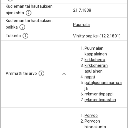
Kuoleman tai hautauksen
21.7.1838
ajankohta
Kuoleman tai hautauksen
Puumala
paikka
Tutkinto
Vihitty papiksi (12.2.1801)
Puumalan
kappalainen
kirkkoherra
kirkkoherran
apulainen
Ammatti tai arvo
pappi
pataljoonansaarnaa
ja
rykmentinpappi
rykmentinpastori
Porvoo
Porvoon
hiippakunta