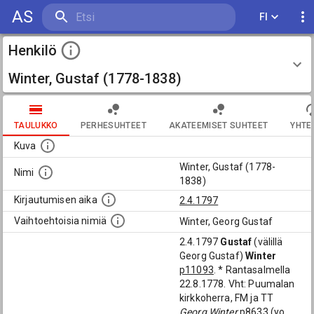
AS
FI
Henkilö
Winter, Gustaf (1778-1838)
TAULUKKO
PERHESUHTEET
AKATEEMISET SUHTEET
YHTE
Kuva
Winter, Gustaf (1778-
Nimi
1838)
Kirjautumisen aika
2.4.1797
Vaihtoehtoisia nimiä
Winter, Georg Gustaf
2.4.1797
Gustaf
(välillä
Georg Gustaf)
Winter
p11093
. * Rantasalmella
22.8.1778. Vht: Puumalan
kirkkoherra, FM ja TT
Georg Winter
p8633
(yo