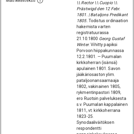
Matrikkeliteksti
\\ Rector \\ Cuopio \\
Prästwigd den 12 Febr.
1801. | Bataljons Predikant
1805.
Todistus ordinaation
hakemista varten
registratuurassa
21.10.1800
Georg Gustaf
Winter
. Vihitty papiksi
Porvoon hiippakunnassa
12.2.1801. — Puumalan
kirkkoherran (isänsä)
apulainen 1801. Savon
jääkäriosaston ylim.
pataljoonansaarnaaja
1802, vakinainen 1805,
rykmentinpastori 1809,
ero Ruotsin palveluksesta
s.v. Puumalan kappalainen
1811, vt. kirkkoherrana
1823-25.
Synodaaliväitöksen
respondentti