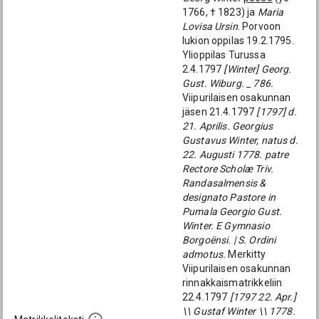
1766, † 1823) ja
Maria
Lovisa Ursin
. Porvoon
lukion oppilas 19.2.1795.
Ylioppilas Turussa
2.4.1797
[Winter] Georg.
Gust. Wiburg. _ 786.
Viipurilaisen osakunnan
jäsen 21.4.1797
[1797] d.
21. Aprilis. Georgius
Gustavus Winter, natus d.
22. Augusti 1778. patre
Rectore Scholæ Triv.
Randasalmensis &
designato Pastore in
Pumala Georgio Gust.
Winter. E Gymnasio
Borgoënsi. | S. Ordini
admotus.
Merkitty
Viipurilaisen osakunnan
rinnakkaismatrikkeliin
22.4.1797
[1797 22. Apr.]
\\ Gustaf Winter \\ 1778.