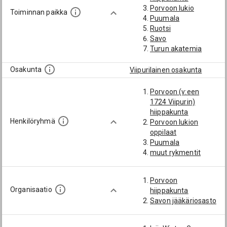
Porvoon lukio
Toiminnan paikka
Puumala
Ruotsi
Savo
Turun akatemia
Osakunta
Viipurilainen osakunta
Porvoon (v:een
1724 Viipurin)
hiippakunta
Henkilöryhmä
Porvoon lukion
oppilaat
Puumala
muut rykmentit
Porvoon
Organisaatio
hiippakunta
Savon jääkäriosasto