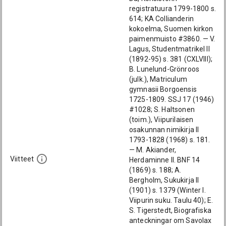
registratuura 1799-1800 s.
614; KA Collianderin
kokoelma, Suomen kirkon
paimenmuisto #3860. — V.
Lagus, Studentmatrikel II
(1892-95) s. 381 (CXLVIII);
B. Lunelund-Grönroos
(julk.), Matriculum
gymnasii Borgoensis
1725-1809. SSJ 17 (1946)
#1028; S. Haltsonen
(toim.), Viipurilaisen
osakunnan nimikirja II
1793-1828 (1968) s. 181.
— M. Akiander,
Viitteet
Herdaminne II. BNF 14
(1869) s. 188; A.
Bergholm, Sukukirja II
(1901) s. 1379 (Winter I.
Viipurin suku. Taulu 40); E.
S. Tigerstedt, Biografiska
anteckningar om Savolax