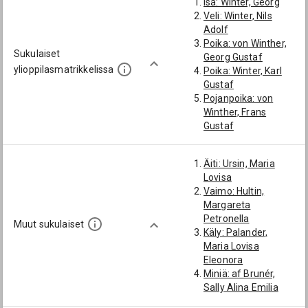
Isä: Winter, Georg
Veli: Winter, Nils
Adolf
Poika: von Winther,
Sukulaiset
Georg Gustaf
ylioppilasmatrikkelissa
Poika: Winter, Karl
Gustaf
Pojanpoika: von
Winther, Frans
Gustaf
Pojanpoika: von
Winther, Georg
Äiti: Ursin, Maria
Lovisa
Vaimo: Hultin,
Margareta
Petronella
Muut sukulaiset
Käly: Palander,
Maria Lovisa
Eleonora
Miniä: af Brunér,
Sally Alina Emilia