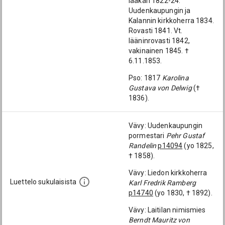
lääkäri 1822-24.
Uudenkaupungin ja
Kalannin kirkkoherra 1834.
Rovasti 1841. Vt.
lääninrovasti 1842,
vakinainen 1845. †
6.11.1853.
Pso: 1817
Karolina
Gustava von Delwig
(†
1836).
Vävy: Uudenkaupungin
pormestari
Pehr Gustaf
Randelin
p14094
(yo 1825,
† 1858).
Vävy: Liedon kirkkoherra
Luettelo sukulaisista
Karl Fredrik Ramberg
p14740
(yo 1830, † 1892).
Vävy: Laitilan nimismies
Berndt Mauritz von