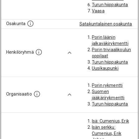
Turun hiippakunta
Vaasa
Osakunta
Satakuntalainen osakunta
Porin läänin
jalkaväkirykmentti
Porin triviaalikoulun
Henkilöryhmä
oppilaat
Turun hiippakunta
Uusikaupunki
Porin rykmentti
Suomen
Organisaatio
jääkärirykmentti
Turun hiippakunta
Isä: Cumenius, Erik
Isän serkku:
Cumenius, Erik