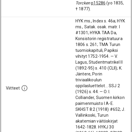
Torcken
p15286
(yo 1835,
† 1877).
HYK ms., Index s. 46a; HYK
ms., Satak. osak. matr. I
#1301; HYKA TAA Da,
Konsistorin registratuura
1806 s. 261; TMA Turun
tuomiokapituli, Papiksi
vihityt 1752-1954. — V.
Lagus, Studentmatrikel II
(1892-95) s. 410 (CLII); K.
Jäntere, Porin
triviaalikoulun
oppilasluettelot... SSJ 2
Viitteet
(1926) s. 44. — O. I.
Colliander, Suomen kirkon
paimenmuisto I A-E.
SKHST 8:2 (1918) #652; J.
Vallinkoski, Turun
akatemian väitöskirjat
1642-1828. HYKJ 30