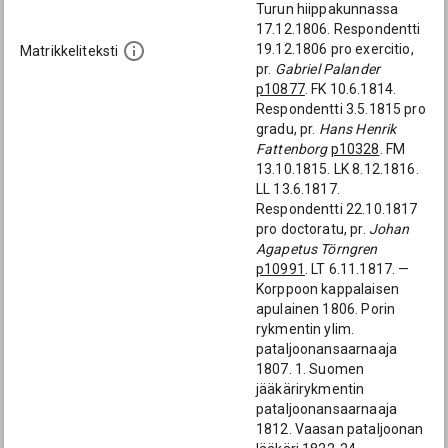
Turun hiippakunnassa
17.12.1806. Respondentti
19.12.1806 pro exercitio,
Matrikkeliteksti
pr.
Gabriel Palander
p10877
. FK 10.6.1814.
Respondentti 3.5.1815 pro
gradu, pr.
Hans Henrik
Fattenborg
p10328
. FM
13.10.1815. LK 8.12.1816.
LL 13.6.1817.
Respondentti 22.10.1817
pro doctoratu, pr.
Johan
Agapetus Törngren
p10991
. LT 6.11.1817. —
Korppoon kappalaisen
apulainen 1806. Porin
rykmentin ylim.
pataljoonansaarnaaja
1807. 1. Suomen
jääkärirykmentin
pataljoonansaarnaaja
1812. Vaasan pataljoonan