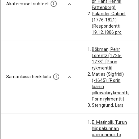
pr. Hans Henrik
Akateemiset suhteet
Fattenborg)
Palander, Gabriel
(1776-1821)
(Respondentti
19.12.1806 pro
exercitio, pr. Gabriel
Palander)
Bökman, Pehr
Törngren, Johan
Lorentz (1726-
Agapetus (1772-
1773): [Porin
1859)
rykmentti]
(Respondentti
Matias (Sigfridi)
22.10.1817 pro
Samanlaisia henkilöitä
(-1645): [Porin
doctoratu, pr. Johan
läänin
Agapetus Törngren)
jalkaväkirykmentti;
Porin rykmentti]
Stengrund, Lars
Johan (1784-1814):
[Porin rykmentti]
E. Matinolli, Turun
Mellin, Karl Johan
hiippakunnan
(1776-1817): [Porin
paimenmuisto
rykmentti]