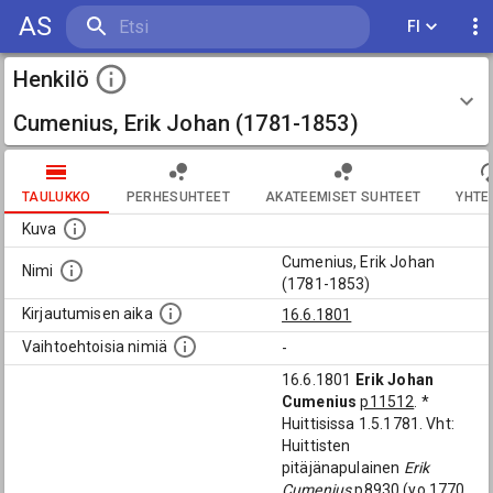
AS
FI
Henkilö
Cumenius, Erik Johan (1781-1853)
TAULUKKO
PERHESUHTEET
AKATEEMISET SUHTEET
YHTE
Kuva
Cumenius, Erik Johan
Nimi
(1781-1853)
Kirjautumisen aika
16.6.1801
Vaihtoehtoisia nimiä
-
16.6.1801
Erik Johan
Cumenius
p11512
. *
Huittisissa 1.5.1781. Vht:
Huittisten
pitäjänapulainen
Erik
Cumenius
p8930
(yo 1770,