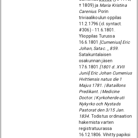
† 1809) ja
Maria Kristina
Carenius
. Porin
triviaalikoulun oppilas
11.2.1796 (cl. syntact.
#306) - 11.6.1801.
Ylioppilas Turussa
16.6.1801
[Cumenius] Eric
Johan, Satac. _ 859.
Satakuntalaisen
osakunnan jäsen
17.6.1801
[1801 d. XVII
Junii] Eric Johan Cumenius
Hvittiensis natus die 1
Majus 1781. | Bataillons
Predikant. | Medicine
Doctor. | Kyrkoherde uti
Nykyrko och Nystads
Pastorat den 3/15 Jan.
1834.
Todistus ordinaation
hakemista varten
registratuurassa
16.12.1806. Vihitty papiksi