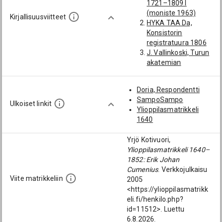
1721–1809 I
Tollet, Karl Gustaf
(moniste 1963)
(1788-1857): [Porin
Kirjallisuusviitteet
HYKA TAA Da,
rykmentti]
Konsistorin
Cumén, Karl Fredrik
registratuura 1806
(1788-1864):
J. Vallinkoski, Turun
[Huittinen; Suomen
akatemian
jääkärirykmentti]
väitöskirjat 1642–
1828. HYKJ 30
Doria, Respondentti
(1962–66)
SampoSampo
K. Jäntere, Porin
Ulkoiset linkit
Ylioppilasmatrikkeli
triviaalikoulun
1640
oppilasluettelot...
SSJ 2 (1926)
Yrjö Kotivuori,
O. I. Colliander,
Ylioppilasmatrikkeli 1640–
Suomen kirkon
1852: Erik Johan
paimenmuisto I A–
Cumenius
. Verkkojulkaisu
E. SKHST 8:2 (1918)
Viite matrikkeliin
2005
R. Renvall,
<https://ylioppilasmatrikk
Förteckning öfver
eli.fi/henkilo.php?
Filosofie-Magistrar...
id=11512>. Luettu
(1882)
6.8.2026.
TMA Turun