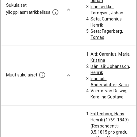
Johan
Sukulaiset
Isän serkku:
ylioppilasmatrikkelissa
Törnqvist, Johan
Setä: Cumenius,
Henrik
Setä: Fagerberg,
Tomas
Veli: Cumén, Karl
Fredrik
Äiti: Carenius, Maria
Veli: Cumenius,
Kristina
Jakob Niklas
Isän isä: Johansson,
Vävy: Ramberg, Karl
Henrik
Fredrik
Muut sukulaiset
Isän äiti:
Vävy: Randelin, Pehr
Andersdotter, Karin
Gustaf
Vaimo: von Delwig,
Vävy: von Torcken,
Karolina Gustava
Berndt Mauritz
Fattenborg, Hans
Henrik (1769-1849)
(Respondentti
3.5.1815 pro gradu,