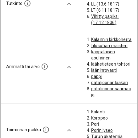
Tutkinto
LL (13.6.1817)
LT (6.11.1817)
Vihitty papiksi
(17.12.1806)
Kalannin kirkkoherra
filosofian maisteri
kappalaisen
apulainen
lääketieteen tohtori
Ammatti tai arvo
lääninrovasti
pappi
pataljoonanlääkäri
pataljoonansaarnaa
ja
rovasti
Kalanti
Korppoo
Pori
Toiminnan paikka
Porin lyseo
Turun akatemia