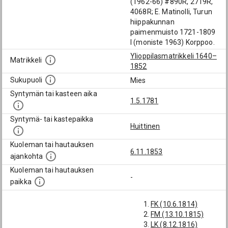
(1962-66) #890R, 2719R,
4068R; E. Matinolli, Turun
hiippakunnan
paimenmuisto 1721-1809
I (moniste 1963) Korppoo.
Ylioppilasmatrikkeli 1640–
Matrikkeli
1852
Sukupuoli
Mies
Syntymän tai kasteen aika
1.5.1781
Syntymä- tai kastepaikka
Huittinen
Kuoleman tai hautauksen
6.11.1853
ajankohta
Kuoleman tai hautauksen
-
paikka
FK (10.6.1814)
FM (13.10.1815)
LK (8.12.1816)