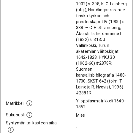
1902) s. 398; K. G. Leinberg
(utg.), Handlingar rörande
finska kyrkan och
presterskapet IV (1900) s.
388. — C. H. Strandberg,
Åbo stifts herdaminne I
(1832) s. 313; J.
Vallinkoski, Turun
akatemian väitöskirjat
1642-1828. HYKJ 30
(1962-66) #2878R;
Suomen
kansallisbibliografia 1488-
1700. SKST 642 (toim. T.
Laine ja R. Nyqvist, 1996)
#2881R.
Ylioppilasmatrikkeli 1640–
Matrikkeli
1852
Sukupuoli
Mies
Syntymän tai kasteen aika
-