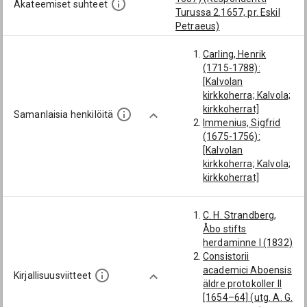
Akateemiset suhteet
Turussa 2.1657, pr. Eskil
Petraeus)
Carling, Henrik
(1715-1788):
[Kalvolan
kirkkoherra; Kalvola;
kirkkoherrat]
Samanlaisia henkilöitä
Immenius, Sigfrid
(1675-1756):
[Kalvolan
kirkkoherra; Kalvola;
kirkkoherrat]
Agricola, Jakob
(1644-1700):
C. H. Strandberg,
[Kalvolan
Åbo stifts
kirkkoherra; Kalvola;
herdaminne I (1832)
kirkkoherrat; 1672]
Consistorii
Saurén, Alexander
academici Aboensis
(1755-1805):
Kirjallisuusviitteet
äldre protokoller II
[Kalvolan
[1654–64] (utg. A. G.
kirkkoherra; Kalvola;