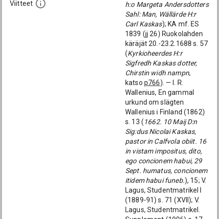
Viitteet
h:o Margeta Andersdotters
Sahl: Man, Wällärde H:r
Carl Kaskas
); KA mf. ES
1839 (jj 26) Ruokolahden
käräjät 20.-23.2.1688 s. 57
(
Kyrkioheerdes H:r
Sigfredh Kaskas dotter,
Chirstin widh nampn
,
katso
p766
). — I. R.
Wallenius, En gammal
urkund om slägten
Wallenius i Finland (1862)
s. 13 (
1662. 10 Maij D:n
Sig:dus Nicolai Kaskas,
pastor in Calfvola obiit. 16
in vistam impositus, dito,
ego concionem habui, 29
Sept. humatus, concionem
itidem habui funeb.
), 15; V.
Lagus, Studentmatrikel I
(1889-91) s. 71 (XVII); V.
Lagus, Studentmatrikel.