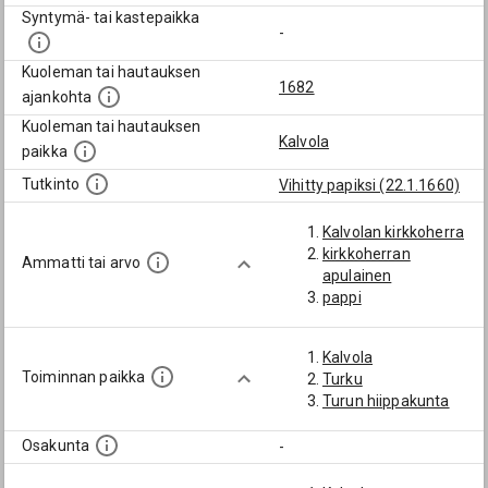
Syntymä- tai kastepaikka
-
Kuoleman tai hautauksen
1682
ajankohta
Kuoleman tai hautauksen
Kalvola
paikka
Tutkinto
Vihitty papiksi (22.1.1660)
Kalvolan kirkkoherra
kirkkoherran
Ammatti tai arvo
apulainen
pappi
Kalvola
Toiminnan paikka
Turku
Turun hiippakunta
Osakunta
-