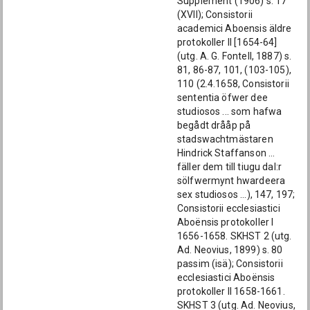
Supplement (1906) s. 17
(XVII); Consistorii
academici Aboensis äldre
protokoller II [1654-64]
(utg. A. G. Fontell, 1887) s.
81, 86-87, 101, (103-105),
110 (2.4.1658, Consistorii
sententia öfwer dee
studiosos ... som hafwa
begådt drååp på
stadswachtmästaren
Hindrick Staffanson ...
fäller dem till tiugu dal:r
sölfwermynt hwardeera
sex studiosos ...), 147, 197;
Consistorii ecclesiastici
Aboënsis protokoller I
1656-1658. SKHST 2 (utg.
Ad. Neovius, 1899) s. 80
passim (isä); Consistorii
ecclesiastici Aboënsis
protokoller II 1658-1661.
SKHST 3 (utg. Ad. Neovius,