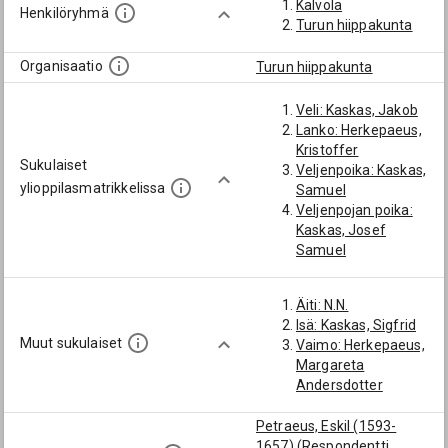
Kalvola
Henkilöryhmä
Turun hiippakunta
Organisaatio
Turun hiippakunta
Veli: Kaskas, Jakob
Lanko: Herkepaeus,
Kristoffer
Sukulaiset
Veljenpoika: Kaskas,
ylioppilasmatrikkelissa
Samuel
Veljenpojan poika:
Kaskas, Josef
Samuel
Äiti: N.N.
Isä: Kaskas, Sigfrid
Muut sukulaiset
Vaimo: Herkepaeus,
Margareta
Andersdotter
Petraeus, Eskil (1593-
1657) (Respondentti