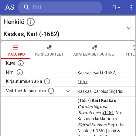
AS
FI
Henkilö
Kaskas, Karl (-1682)
TAULUKKO
PERHESUHTEET
AKATEEMISET SUHTEET
YHTE
Kuva
Nimi
Kaskas, Karl (-1682)
Kirjautumisen aika
1657
Vaihtoehtoisia nimiä
Kaskas, Carolus Sigfridi
...
(1657)
Karl Kaskas
Carolus Sigfridi,
Tavastensis
p1181
. Vht:
Kalvolan kirkkoherra
Sigfrid Kaskas
(Sigfridus
Nicolai, † 1662) ja
N.N.