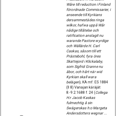
Wåre till reduction i Finland
förordnade Commissarier, i
anseende till Kyrkians
dersammestädes ringa
wilkor, hafwa uppå Wår
nådige tillåtelse och
ratification anslagit nu
warande Pastore wyrdige
och Wällärde H. Carl
Caskas, såsom till ett
Prästebohl, fyra öres
Skattejord i Klickalaby,
som Sigfrid Granne nu
åbor, och hårt när wid
Kyrkian skall wara
belägen
); KA mf. ES 1884
(ll 8) Vanajan käräjät
8.-9.2.1688 f. 24 (
Collega
H:r Jacob Kaskas
fulmechtig å sin
Swägerskas h:o Margeta
Andersdotters wegnar ...