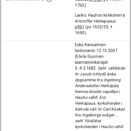
1765).
Lanko: Hauhon kirkkoherra
Kristoffer Herkepaeus
p961
(yo 1652/53, †
1690).
Esko Karisalmen
tiedonanto 12.10.2007
(Etelä-Suomen
laamanninkäräjät
3.-4.3.1682:
Sahl. vähllärde
hr Jacob Ichtydii änka
dygsamma hru Ingeborg
Andersdotter Herkäpää,
hennes broder capellan i
Hauho vähll. Eric
Herkäpaus, kyrkoherden i
Kalvola väll. hr Carl Kaskas
hru Ingeborgs svåger ...
sahl. föräldrar
kyrkoherden i Hauho vähll.