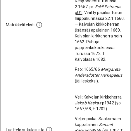
Respondentti Turussa
2.1657, pr.
Eskil Petraeus
pU1
. Vihitty papiksi Turun
hiippakunnassa 22.1.1660.
— Kalvolan kirkkoherran
Matrikkeliteksti
(isänsä) apulainen 1660.
Kalvolan kirkkoherra noin
1662. Puhuja
pappeinkokouksessa
Turussa 1672. †
Kalvolassa 1682.
Pso: 1665/66
Margareta
Andersdotter Herkepaeus
(jäi leskeksi).
Veli: Kalvolan kirkkoherra
Jakob Kaskas
p1942
(yo
1667/68, † 1702).
Veljenpoika: Sääksmäen
kappalainen
Samuel
Luettelo sukulaisista
Kaskas
p4958
(yo 1707, †