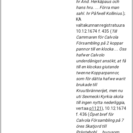
hr And. Herkäpaus och
hans hru. ... Förra man
sahl. hr Påfwell Kollinius.
);
KA
valtakunnanregistratuura
10.12.1674 f. 435 (
Till
Cammaren för Calvola
Försambling på 2 koppar
pannor till en klocka ... Oss
hafwer Calvolo
underdånigst ansökt, at få
till en klockas giutande
twenne Kopparpannor,
som för dätta hafwe warit
brukade till
Kruutbrännerijet, men nu
uti Sexmecki Kyrkia skola
till ingen nytta nederliggia
,
vertaa
p1121
), 10.12.1674
f. 436 (
Öpet bref för
Calvola Försambling på 7
öres Skatjord till
Prästebohl ... hurusom