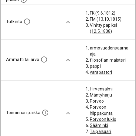
FK (9.6.1812)
FM (13.10.1815)
Tutkinto
Vihitty papiksi
(12.5.1808)
armovuodensaarna
aja
Ammatti tai arvo
filosofian maisteri
pappi
varapastori
Hirvensalmi
Mäntyharju
Porvoo
Porvoon
Toiminnan paikka
hiippakunta
Porvoon lukio
Sääminki
Taipalsaari