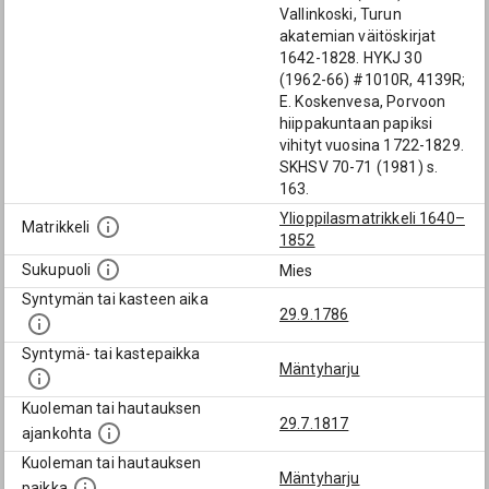
Vallinkoski, Turun
akatemian väitöskirjat
1642-1828. HYKJ 30
(1962-66) #1010R, 4139R;
E. Koskenvesa, Porvoon
hiippakuntaan papiksi
vihityt vuosina 1722-1829.
SKHSV 70-71 (1981) s.
163.
Ylioppilasmatrikkeli 1640–
Matrikkeli
1852
Sukupuoli
Mies
Syntymän tai kasteen aika
29.9.1786
Syntymä- tai kastepaikka
Mäntyharju
Kuoleman tai hautauksen
29.7.1817
ajankohta
Kuoleman tai hautauksen
Mäntyharju
paikka