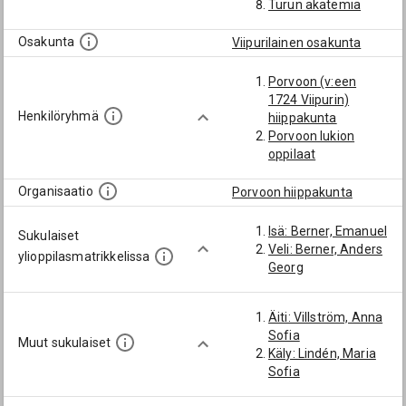
Turun akatemia
Osakunta
Viipurilainen osakunta
Porvoon (v:een
1724 Viipurin)
Henkilöryhmä
hiippakunta
Porvoon lukion
oppilaat
Organisaatio
Porvoon hiippakunta
Isä: Berner, Emanuel
Sukulaiset
Veli: Berner, Anders
ylioppilasmatrikkelissa
Georg
Äiti: Villström, Anna
Sofia
Muut sukulaiset
Käly: Lindén, Maria
Sofia