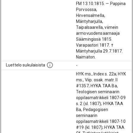
FM 13.10.1815. — Pappina
Porvoossa,
Hirvensalmella,
Mäntyharjulla,
Taipalsaarella, viimein
armovuodensaarnaaja
Säämingissä 1815.
Varapastori 1817. †
Mäntyharjulla 29.7.1817.
Naimaton.
Luettelo sukulaisista
-
HYK ms., Index s. 22a; HYK
ms., Viip. osak. matr. II
#1357; HYKA TAA Ba,
Teologisen seminaarin
oppilasmatrikkeli 1807-09
s. 2 (sl. 1807); HYKA TAA
Ba, Pedagogisen
seminaarin
oppilasmatrikkeli 1807-10
#19 (kl. 1807); HYKA TAA