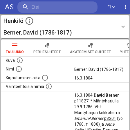
AS
FI
Henkilö
Berner, David (1786-1817)
TAULUKKO
PERHESUHTEET
AKATEEMISET SUHTEET
YHTE
Kuva
Nimi
Berner, David (1786-1817)
Kirjautumisen aika
16.3.1804
Vaihtoehtoisia nimiä
-
16.3.1804
David Berner
p11827
. * Mäntyharjulla
29.9.1786. Vht:
Mäntyharjun kirkkoherra
Emanuel Berner
p8201
(yo
1760, † 1808) ja
Anna