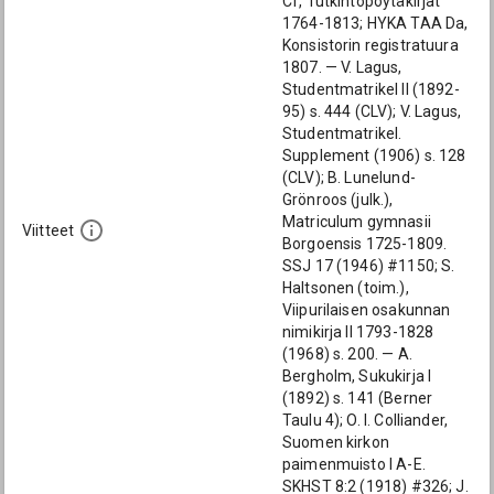
Cf, Tutkintopöytäkirjat
1764-1813; HYKA TAA Da,
Konsistorin registratuura
1807. — V. Lagus,
Studentmatrikel II (1892-
95) s. 444 (CLV); V. Lagus,
Studentmatrikel.
Supplement (1906) s. 128
(CLV); B. Lunelund-
Grönroos (julk.),
Matriculum gymnasii
Viitteet
Borgoensis 1725-1809.
SSJ 17 (1946) #1150; S.
Haltsonen (toim.),
Viipurilaisen osakunnan
nimikirja II 1793-1828
(1968) s. 200. — A.
Bergholm, Sukukirja I
(1892) s. 141 (Berner
Taulu 4); O. I. Colliander,
Suomen kirkon
paimenmuisto I A-E.
SKHST 8:2 (1918) #326; J.