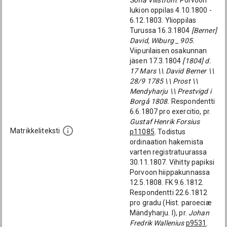
Sofia Villström
. Porvoon
lukion oppilas 4.10.1800 -
6.12.1803. Ylioppilas
Turussa 16.3.1804
[Berner]
David, Wiburg _ 905.
Viipurilaisen osakunnan
jäsen 17.3.1804
[1804] d.
17 Mars \\ David Berner \\
28/9 1785 \\ Prost \\
Mendyharju \\ Prestvigd i
Borgå 1808.
Respondentti
6.6.1807 pro exercitio, pr.
Gustaf Henrik Forsius
Matrikkeliteksti
p11085
. Todistus
ordinaation hakemista
varten registratuurassa
30.11.1807. Vihitty papiksi
Porvoon hiippakunnassa
12.5.1808. FK 9.6.1812.
Respondentti 22.6.1812
pro gradu (Hist. paroeciæ
Mändyharju. I), pr.
Johan
Fredrik Wallenius
p9531
.