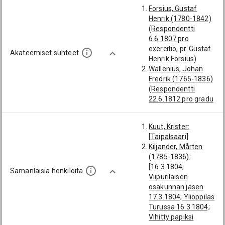
Forsius, Gustaf
Henrik (1780-1842)
(Respondentti
6.6.1807 pro
exercitio, pr. Gustaf
Akateemiset suhteet
Henrik Forsius)
Wallenius, Johan
Fredrik (1765-1836)
(Respondentti
22.6.1812 pro gradu
(Hist. paroeciæ
Mändyharju. I), pr.
Kuut, Krister:
Johan Fredrik
[Taipalsaari]
Wallenius)
Kiljander, Mårten
(1785-1836):
[16.3.1804;
Samanlaisia henkilöitä
Viipurilaisen
osakunnan jäsen
17.3.1804; Ylioppilas
Turussa 16.3.1804;
Vihitty papiksi