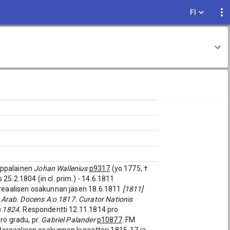
FI
appalainen
Johan Wallenius
p9317
(yo 1775, †
 25.2.1804 (in cl. prim.) - 14.6.1811
eaalisen osakunnan jäsen 18.6.1811
[1811]
g. Arab. Docens A:o 1817. Curator Nationis
s 1824.
Respondentti 12.11.1814 pro
ro gradu, pr.
Gabriel Palander
p10877
. FM