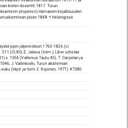
Boreaalisen osakunnan kuraattori 1815-17 ja
ian kielen dosentti 1817. Turun
santerin yliopiston) itämaisen kirjallisuuden
kastuskomitean jäsen 1848. † Helsingissä
skirjojen jäljennökset 1763-1826 (v.l.
511 (CLXII); E. Jalava (toim.), Liber scholae
 s. 1356 (Vallenius Taulu 45); T. Carpelan ja
. 1046; J. Vallinkoski, Turun akatemian
suku (täyd. ja toim. E. Kojonen, 1971) #7380.