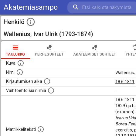
Akatemiasampo
Henkilö
Wallenius, Ivar Ulrik (1793-1874)
TAULUKKO
PERHESUHTEET
AKATEEMISET SUHTEET
YHTE
Kuva
Nimi
Wallenius,
Kirjautumisen aika
18.6.1811
Vaihtoehtoisia nimiä
-
18.6.1811
1829) ja h
(examen). 
Ivarus Uda
Borea-Fenn
Matrikkeliteksti
exercitio, 