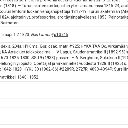
. Preeses 30.11.1816 pro venia docendi. Riemumaisteri 31.5.1869. — 
n (1818). — Turun akatemian kirjaston ylim. amanuenssi 1815-24, arab
koulun lehtorin luokan venäjänopettaja 1817-19. Turun akatemian (Alek
1824, ajoittain vt. professorina, ero täysinpalvelleena 1853. Painotar
 Naimaton.
d. saaja 1.2.1823:
Nils Lamonij
p13745
.
ndex s. 204a; HYK ms., Bor. osak. matr. #925; HYKA TAA Dc, Virkamääräy
; KA Ansioluettelokokoelma. — V. Lagus, Studentmatrikel II (1892-95) s. 
670-1825-1830. SSJ 9 (1933) passim. — A. Bergholm, Sukukirja II (1901)
Helsingin yliopisto. Opettajat ja virkamiehet vuodesta 1828. II (1925) s
at 1642-1828. HYKJ 30 (1962-66) #2289R, 2727R, 4093-4094P; Sursillin 
matrikkeli 1640–1852