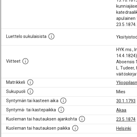
13.10.1815
kunniajäse
katedraali
apulainen 
23.5.1874.
Luettelo sukulaisista
Yksityisto
HYK ms., I
14.4.1824)
Viitteet
Aboensis 1
L. Tudeer, 
väitöskirj
Matrikkeli
Ylioppilas
Sukupuoli
Mies
Syntymän tai kasteen aika
30.1.1793
Syntymä- tai kastepaikka
Akaa
Kuoleman tai hautauksen ajankohta
23.5.1874
Kuoleman tai hautauksen paikka
Helsinki