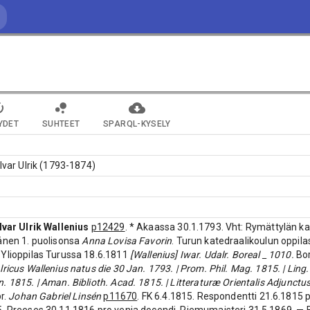
YDET
SUHTEET
SPARQL-KYSELY
 Ivar Ulrik (1793-1874)
Ivar Ulrik Wallenius
p12429
. * Akaassa 30.1.1793. Vht: Rymättylän k
änen 1. puolisonsa
Anna Lovisa Favorin
. Turun katedraalikoulun oppilas
Ylioppilas Turussa 18.6.1811
[Wallenius] Iwar. Udalr. Boreal _ 1010.
Bor
lricus Wallenius natus die 30 Jan. 1793. | Prom. Phil. Mag. 1815. | Lin
. 1815. | Aman. Biblioth. Acad. 1815. | Litteraturæ Orientalis Adjunctu
pr.
Johan Gabriel Linsén
p11670
. FK 6.4.1815. Respondentti 21.6.1815 p