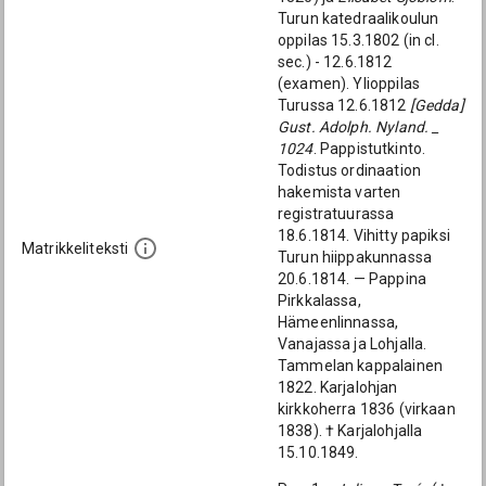
Turun katedraalikoulun
oppilas 15.3.1802 (in cl.
sec.) - 12.6.1812
(examen). Ylioppilas
Turussa 12.6.1812
[Gedda]
Gust. Adolph. Nyland. _
1024
. Pappistutkinto.
Todistus ordinaation
hakemista varten
registratuurassa
18.6.1814. Vihitty papiksi
Matrikkeliteksti
Turun hiippakunnassa
20.6.1814. — Pappina
Pirkkalassa,
Hämeenlinnassa,
Vanajassa ja Lohjalla.
Tammelan kappalainen
1822. Karjalohjan
kirkkoherra 1836 (virkaan
1838). † Karjalohjalla
15.10.1849.