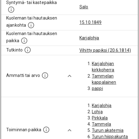
Syntymä- tai kastepaikka
Salo
Kuoleman tai hautauksen
15.10.1849
ajankohta
Kuoleman tai hautauksen
Karjalohja
paikka
Tutkinto
Vihitty papiksi (20.6.1814)
Karjalohjan
kirkkoherra
Ammatti tai arvo
Tammelan
kappalainen
pappi
Karjalohja
Lohja
Pirkkala
Tammela
Toiminnan paikka
Turun akatemia
Turun hiippakunta