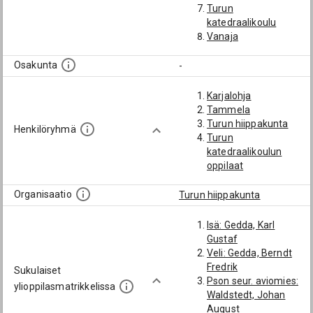
Turun
katedraalikoulu
Vanaja
Osakunta
-
Karjalohja
Tammela
Turun hiippakunta
Henkilöryhmä
Turun
katedraalikoulun
oppilaat
Organisaatio
Turun hiippakunta
Isä: Gedda, Karl
Gustaf
Veli: Gedda, Berndt
Fredrik
Sukulaiset
Pson seur. aviomies:
ylioppilasmatrikkelissa
Waldstedt, Johan
August