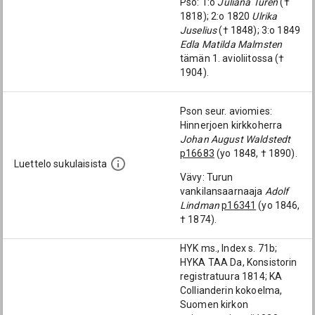
Pso: 1:o
Juliana Turén
(†
1818); 2:o 1820
Ulrika
Juselius
(† 1848); 3:o 1849
Edla Matilda Malmsten
tämän 1. avioliitossa (†
1904).
Pson seur. aviomies:
Hinnerjoen kirkkoherra
Johan August Waldstedt
p16683
(yo 1848, † 1890).
Luettelo sukulaisista
Vävy: Turun
vankilansaarnaaja
Adolf
Lindman
p16341
(yo 1846,
† 1874).
HYK ms., Index s. 71b;
HYKA TAA Da, Konsistorin
registratuura 1814; KA
Collianderin kokoelma,
Suomen kirkon