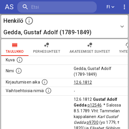
AS
FI
Henkilö
Gedda, Gustaf Adolf (1789-1849)
TAULUKKO
PERHESUHTEET
AKATEEMISET SUHTEET
YHTE
Kuva
Gedda, Gustaf Adolf
Nimi
(1789-1849)
Kirjautumisen aika
12.6.1812
Vaihtoehtoisia nimiä
-
12.6.1812
Gustaf Adolf
Gedda
p12546
. * Salossa
8.5.1789. Vht: Tammelan
kappalainen
Karl Gustaf
Gedda
p9700
(yo 1779, †
1820) ja
Elisabet Sjöblom
.