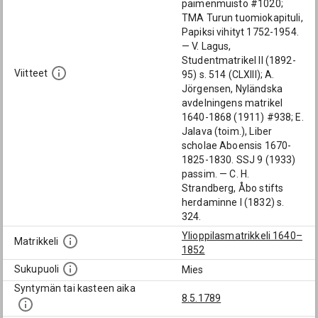
paimenmuisto #1020;
TMA Turun tuomiokapituli,
Papiksi vihityt 1752-1954.
— V. Lagus,
Studentmatrikel II (1892-
Viitteet
95) s. 514 (CLXIII); A.
Jörgensen, Nyländska
avdelningens matrikel
1640-1868 (1911) #938; E.
Jalava (toim.), Liber
scholae Aboensis 1670-
1825-1830. SSJ 9 (1933)
passim. — C. H.
Strandberg, Åbo stifts
herdaminne I (1832) s.
324.
Ylioppilasmatrikkeli 1640–
Matrikkeli
1852
Sukupuoli
Mies
Syntymän tai kasteen aika
8.5.1789