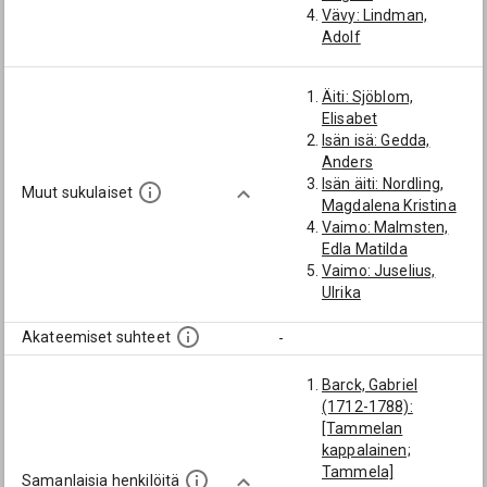
Vävy: Lindman,
Adolf
Äiti: Sjöblom,
Elisabet
Isän isä: Gedda,
Anders
Isän äiti: Nordling,
Muut sukulaiset
Magdalena Kristina
Vaimo: Malmsten,
Edla Matilda
Vaimo: Juselius,
Ulrika
Käly: Lindström, Eva
Sofia
Akateemiset suhteet
-
Vaimo: Turén,
Juliana
Barck, Gabriel
(1712-1788):
[Tammelan
kappalainen;
Tammela]
Samanlaisia henkilöitä