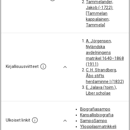
Tammelander,
Jakob (-1722):
[Tammelan
kappalainen;
Tammela]
Anthoni, Berndt
Johan (1833-1905):
A. Jörgensen,
[Karjalohjan
Nyländska
kirkkoherra;
avdelningens
Karjalohja; Vanaja]
matrikel 1640–1868
Berghäll, Nils (1748-
(1911)
1823): [Tammelan
Kirjallisuusviitteet
C. H. Strandberg,
kappalainen;
Åbo stifts
Tammela;
herdaminne I (1832)
Karjalohja]
E. Jalava (toim.),
Simolenius, Jakob
Liber scholae
(-1688): [Tammelan
Aboensis 1670–
kappalainen;
1825–1830. SSJ 9
Tammela]
Biografiasampo
(1933)
Thauvonius, Johan
Kansallisbiografia
HYKA TAA Da,
(1615-1690):
Ulkoiset linkit
SampoSampo
Konsistorin
[Karjalohjan
Ylioppilasmatrikkeli
registratuura 1814
kirkkoherra;