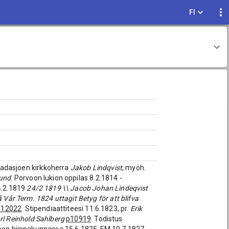
FI
 Padasjoen kirkkoherra
Jakob Lindqvist
, myöh.
lund
. Porvoon lukion oppilas 8.2.1814 -
24.2.1819
24/2 1819 \\ Jacob Johan Lindeqvist
 Vår Term. 1824 uttagit Betyg för att blifva
p12022
. Stipendiaattiteesi 11.6.1823, pr.
Erik
rl Reinhold Sahlberg
p10919
. Todistus