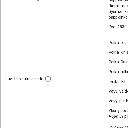
pappisvirk
Riemumaist
Sysmän kir
pappeinkok
Pso: 1830
Poika: pro
Poika: ki
Poika: Raa
Poika: tull
Luettelo sukulaisista
Lanko: ki
Vävy: valt
Vävy: piiri
Yksityisto
Poppius
p