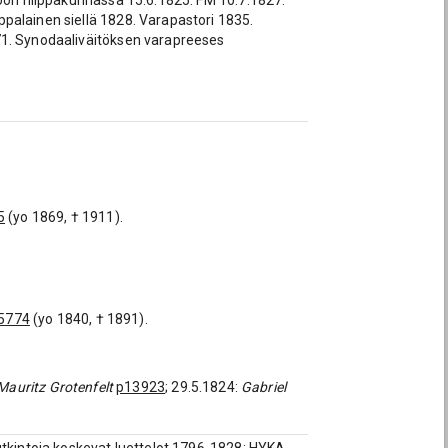
voon hiippakunnassa 15.6.1825. FM 10.7.1827.
palainen siellä 1828. Varapastori 1835.
71. Synodaaliväitöksen varapreeses
5
(yo 1869, † 1911).
5774
(yo 1840, † 1891).
Mauritz Grotenfelt
p13923
; 29.5.1824:
Gabriel