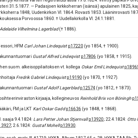
aan pyrkimistä varten registratuurassa 19.6.1824. Vihitty papiksi Por
eri 31.5.1877. — Padasjoen kirkkoherran (isänsä) apulainen 1825, kap
kkoherra 1848, Uudenkirkon Vl. 1864. Rovasti 1853. Lääninrovasti 18
ouksessa Porvoossa 1860. † Uudellakirkolla Vl. 24.1.1881.
Adelaide Vilhelmina Lagerblad
(† 1886).
fessori, HFM
Carl Johan Lindequist
p17220
(yo 1854, † 1900).
hlakunnantuomari
Gustaf Alfred Lindeqvist
p17806
(yo 1858, † 1915).
hen suom. alkeisoppilaitoksen vt. kollega
Oskar Emil Lindequist
p1896
inhoitaja
Fredrik Gabriel Lindequist
p19190
(yo 1870, † 1927).
hlakunnantuomari
Gustaf Adolf Lagerblad
p12574
(yo 1812, † 1873).
iosihteerinviraston kirjaaja, kollegineuvos
Reinhold Brix von Böningh
p1
lääkäri, FM ja LKT
Karl Oskar Gadd
p16636
(yo 1848, † 1868).
d. saaja 9.4.1824:
Lars Petter Johan Stjernvall
p13920
; 22.4.1824:
Otto 
13927
; 2.6.1824:
Gustaf Mohell
p13930
.