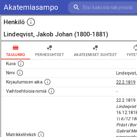
Akatemiasampo
Henkilö
Lindeqvist, Jakob Johan (1800-1881)
TAULUKKO
PERHESUHTEET
AKATEEMISET SUHTEET
YHTE
Kuva
Nimi
Lindeqvis
Kirjautumisen aika
22.2.1819
Vaihtoehtoisia nimiä
-
22.2.1819
Lindeqvist
16.12.1818
\\ 6/12 18
Präst i Bor
Gabriel Me
Matrikkeliteksti