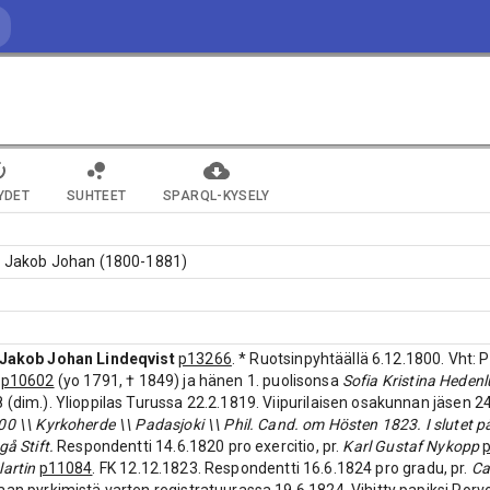
YDET
SUHTEET
SPARQL-KYSELY
t, Jakob Johan (1800-1881)
Jakob Johan Lindeqvist
p13266
. * Ruotsinpyhtäällä 6.12.1800. Vht:
p10602
(yo 1791, † 1849) ja hänen 1. puolisonsa
Sofia Kristina Heden
 (dim.). Ylioppilas Turussa 22.2.1819. Viipurilaisen osakunnan jäsen 
00 \\ Kyrkoherde \\ Padasjoki \\ Phil. Cand. om Hösten 1823. I slutet på
gå Stift.
Respondentti 14.6.1820 pro exercitio, pr.
Karl Gustaf Nykopp
lartin
p11084
. FK 12.12.1823. Respondentti 16.6.1824 pro gradu, pr.
Ca