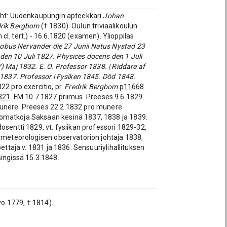
Vht: Uudenkaupungin apteekkari
Johan
drik Bergbom
(† 1830). Oulun triviaalikoulun
 cl. tert.) - 16.6.1820 (examen). Ylioppilas
obus Nervander die 27 Junii Natus Nystad 23
en 10 Juli 1827. Physices docens den 1 Juli
 Maj 1832. E. O. Professor 1838. | Riddare af
-1837. Professor i Fysiken 1845. Död 1848.
22 pro exercitio, pr.
Fredrik Bergbom
p11668
.
321
. FM 10.7.1827 priimus. Preeses 9.6.1829
munere. Preeses 22.2.1832 pro munere.
tomatkoja Saksaan kesinä 1837, 1838 ja 1839.
osentti 1829, vt. fysiikan professori 1829-32,
s-meteorologisen observatorion johtaja 1838,
ettaja v. 1831 ja 1836. Sensuuriylihallituksen
singissä 15.3.1848.
yo 1779, † 1814).