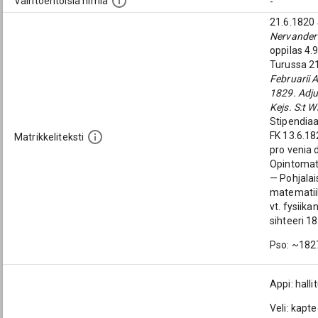
Vaihtoehtoisia nimiä
-
21.6.1820
Nervander
oppilas 4.9
Turussa 2
Februarii 
1829. Adju
Kejs. S:t 
Stipendiaa
FK 13.6.18
Matrikkeliteksti
pro venia 
Opintomatk
— Pohjalai
matematiik
vt. fysiik
sihteeri 1
Pso: ~18
Appi: hall
Veli: kapt