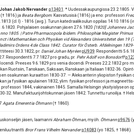
Johan Jakob Nervander
p13401
. * Uudessakaupungissa 23.2.1805. 
(† 1816) ja
Beata Bergbom
. Kasvatusisä (1816) ja eno: professori
Fre
.1813 (cl. I) - 1816 (avg.). Turun katedraalikoulun oppilas 14.10.1816 (in
1.6.1820. Pohjalaisen osakunnan jäsen 27.6.1820
[1820] Johannes Jac
Anno 1805. | Patre Pharmacopola ibidem. Philosophiæ Magister Primus d
nct i Mathematiken och Physiken vid Alexanders Universitetet den 19 (7)
Wladimirs Ordens 4:de Class 1842. Curator för Österb. Afdelningen 1829
ttiteesi 30.3.1822, pr.
Daniel Johan Myréen
pU939
. Respondentti 5.6.18
27. Respondentti 7.7.1827 pro gradu, pr.
Pehr Adolf von Bonsdorff
p12
docendi. Preeses 9.6.1829 pro venia docendi. Preeses 22.2.1832 pro 
an Ruotsiin, Tanskaan, Saksaan, Ranskaan ja Italiaan 1832-36. Opin
sen osakunnan kuraattori 1830-37. — Aleksanterin yliopiston fysiikan d
an ja fysiikan apulainen 1832, ylim. fysiikan professori ja magneetti
an professori 1844, vakinainen 1845. Samalla Helsingin yksityislyseon op
830-32. Manufaktuurijohtokunnan jäsen 1842. Tunnettu runoilija. † Hel
27
Agata Emerentia Öhmann
(† 1860).
ituskonseljin jäsen, laamanni
Abraham Öhman
, myöh.
Öhmann
p9676
(
eeniluutnantti
Bror Frans Vilhelm Nervander
p14083
(yo 1825, † 1868).